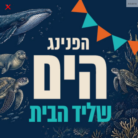
×
פרסומת