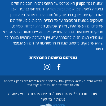
"נתניה נט"
מקומון האינטרנט של תושבי נתניה והסביבה הוקם
במטרה לספק תוכן איכותי ובלתי תלוי על המתרחש בנתניה, אבן
יהודה, קדימה, צורן, כפר יונה, תל מונד ועוד. בפורטל מידע ותוכן
העוסקים בנתניה והסביבה על כל רבדיה: תרבות ובילוי, שירותים
עירוניים, מידע על העיר, מדריך עסקים, חברה, רכילות, ספורט,
מבזקי חדשות ועוד. המידע המופיע באתר זה אינו מהווה מידע משפטי
ו/או מידע רשמי הניתן להסתמך עליו. אין המערכת אחראית בצורה כל
שהיא על נזקים כלשהם שנגרמו מהסתמכות על המידע הנמצא
באתר.
נתניהנט ברשתות החברתיות
2026 © נתניהנט - כל העיר בקליק אחד! - כל הזכויות שמורות לחברת לשם בר תקשורת בע"מ
מפעילת האתר נתניה נט - כל נתניה בקליק אחד
/
/
/
/
אודות נתניה נט
פרסום באתר
מדיניות פרטיות
תנאי שימוש
/
נגישות
צרו קשר