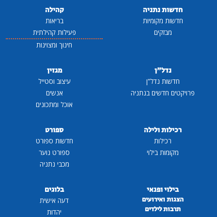
חדשות נתניה
קהילה
חדשות מקומיות
בריאות
מבזקים
פעילות קהילתית
חינוך ומצוינות
נדל"ן
מגזין
חדשות נדל"ן
עיצוב וסטייל
פרויקטים חדשים בנתניה
אנשים
אוכל ומתכונים
רכילות ולילה
ספורט
רכילות
חדשות ספורט
מקומות בילוי
ספורט נוער
מכבי נתניה
בילוי ופנאי
בלוגים
הצגות ואירועים
דעה אישית
תרבות לילדים
יהדות