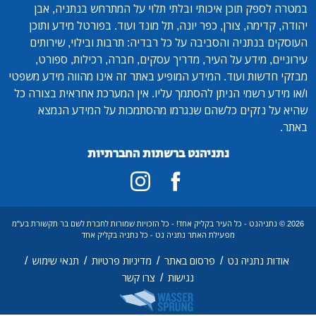
במטרה לספק תוכן איכותי ובלתי תלוי על המתרחש בנתניה, אבן
יהודה, קדימה, צורן, כפר יונה, תל מונד ועוד. בפורטל מידע ותוכן
העוסקים בנתניה והסביבה על כל רבדיה: תרבות ובילוי, שירותים
עירוניים, מידע על העיר, מדריך עסקים, חברה, רכילות, ספורט,
מבזקי חדשות ועוד. המידע המופיע באתר זה אינו מהווה מידע משפטי
ו/או מידע רשמי הניתן להסתמך עליו. אין המערכת אחראית בצורה כל
שהיא על נזקים כלשהם שנגרמו מהסתמכות על המידע הנמצא
באתר.
נתניהנט ברשתות החברתיות
2026 © נתניהנט - כל העיר בקליק אחד! - כל הזכויות שמורות לחברת לשם בר תקשורת בע"מ
מפעילת האתר נתניה נט - כל נתניה בקליק אחד
/
/
/
/
אודות נתניה נט
פרסום באתר
מדיניות פרטיות
תנאי שימוש
/
נגישות
צרו קשר