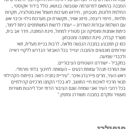
המבנה בהתאם לפרוגרמה שגובשה בנושא, כולל בידוד אקוסטי ,
החלפת חלונות, מטבחון , חידוש מערכות חשמל ואינסטלציה, תקרות
תלויות , חיפוי ריצפה, מיזוג אוויר, תקשורת וכן מערכות גילוי וכיבוי אש.
עם השלמת עבודות השדרוג – יעמדו לרשות המשתתפים כיתת לימוד,
כיתות אומנות ומוסיקה וכן סטודיו למחול, פינת המתנה, חדר אב בית,
משרד קבלה, פינת המתנה ומטבחון.
כמו כן תתבצע במבנה הנגשה מלאה, לרבות בניית מעלית, תאי
שירותים מונגשים והמבנה יצוייד בכל האבזור הנדרש ללקויי ראייה
ולכבדי שמיעה.
במקביל - ישודרגו השטחים הציבוריים.
את המרכז תנהל עמותת רגעים – העמותה לחינוך בלתי פורמלי.
ראש העיר, מרים פיירברג-איכר: "עיריית נתניה רואה בפיתוח הקהילתי
תנאי מרכזי לאיכות חיי התושב. לא בכדי הקמנו מרכזים קהילתיים
בכל רחבי העיר ואני שמחה שגם הציבור הדתי יוכל ליהנות משירות
מעשיר ומקדם במבנה משודרג ומזמין."