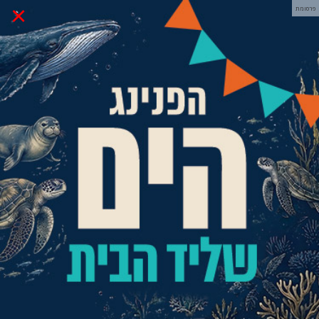
×
פרסומת