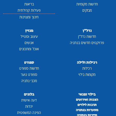
חדשות מקומיות
בריאות
מבזקים
פעילות קהילתית
חינוך ומצוינות
נדל"ן
מגזין
חדשות נדל"ן
עיצוב וסטייל
פרויקטים חדשים בנתניה
אנשים
אוכל ומתכונים
רכילות ולילה
ספורט
רכילות
חדשות ספורט
מקומות בילוי
ספורט נוער
מכבי נתניה
בילוי ופנאי
בלוגים
הצגות ואירועים
דעה אישית
תרבות לילדים
יהדות
מסעדות בנתניה
הפינה המשפטית
תיירות בנתניה