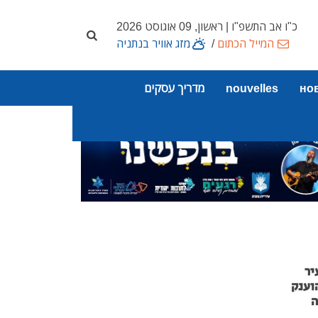
כ"ו אב התשפ"ו | ראשון, 09 אוגוסט 2026
המייל הכתום
/
מזג אוויר בנתניה
но
nouvelles
מדריך עסקים
יר
וענק
ה