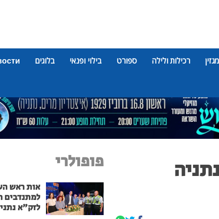
מגזין
רכילות ולילה
ספורט
בילוי ופנאי
בלוגים
вости
פופולרי
תניה
אות ראש הע
למתנדבים ה
לזק"א נתני