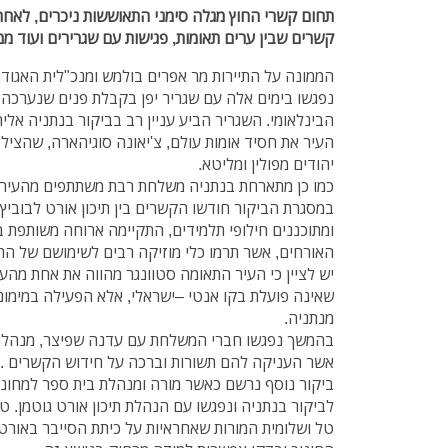
תחום קשרי החוץ מגלה סימני התאוששות ניכרים, לאחר 
קשרים שבין ערים תאומות, פגישות עם שגרירים ועוד 
הממונה על התיירות מר אפרים בולמש ומנכ"לית האגודה 
נפגשו בימים אלה עם שגריר יפן בקבלת פנים שנערכה ב
הבינלאומי. השגריר הביע עניין רב בביקור בנתניה א
העיר את חסיד אומות עולם, צ'יאונה סוגיהארה, שהציל
יהודים מפולין ומליטא.
כמו כן מתארחת בנתניה משלחת רבת משתתפים מהעיר 
במסגרת הביקור חודשו הקשרים בין תיכון אורט לבוביץ
ומתוכננים חילופי תלמידים, התקיימה ארוחה משותפת בק
האורחים, אשר תרמו כלי מוזיקה רבים לשימושם של הת
יש לציין כי העיר התאומה סטוונגר מהווה את אחת מהע
שאינה פועלת בקו אנטי –ישראלי, אלא הפעילה במימונה
מנתניה.
בהמשך נפגשו חברי המשלחת עם עדנה שפיצר, מנהלת 
אשר העניקה להם תשורות וברכה על חידוש הקשרים .
ביקור נוסף נרשם כאשר מורה ומנהלת בית ספר למחוננ
לביקור בנתניה ונפגשו עם הנהלת תיכון אורט גוטמן. ט
טל ושלומית המורות שאחראיות על כיתת הסייבר באורט 