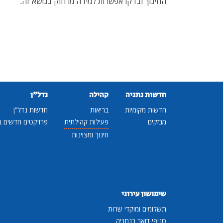
החינוך ובדקו אפשרות למידה מרחוק בנושא זה.
חדשות נתניה
קהילה
נדל"ן
חדשות מקומיות
בריאות
חדשות נדל"ן
מבזקים
פעילות קהילתית
פרויקטים חדשים ב
חינוך ומצוינות
שימושון עירוני
תשלומים ומוקדי שרות
סניפי דואר בנתניה