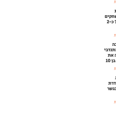
ת
שחקים
בהשקעה של כ-2
ת
ה
תנדבי
 את
 10
ת
דרת
בגשר
ת