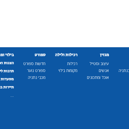
מגזין
רכילות ולילה
ספורט
בילוי ופ
הצגות וא
עיצוב וסטייל
רכילות
חדשות ספורט
נתניה
אנשים
מקומות בילוי
ספורט נוער
תרבות לי
אוכל ומתכונים
מכבי נתניה
מסעדות ב
תיירות ב
...