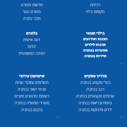
רכילות
חדשות ספורט
מקומות בילוי
ספורט נוער
מכבי נתניה
בילוי ופנאי
בלוגים
הצגות ואירועים
דעה אישית
תרבות לילדים
יהדות
מסעדות בנתניה
הפינה המשפטית
תיירות בנתניה
...
מדריך עסקים
שימושון עירוני
בעלי מקצוע בנתניה
תשלומים ומוקדי שרות
רכב בנתניה
סניפי דואר בנתניה
שרותים מקצועיים בנתניה
רשימת טלפונים חיוניים
טיפוח ובריאות בנתניה
משרדי ממשלה בנתניה
ילדים ותינוקות בנתניה
בנקים בנתניה
...
...