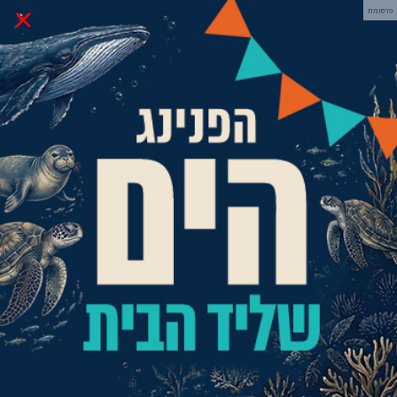
×
פרסומת