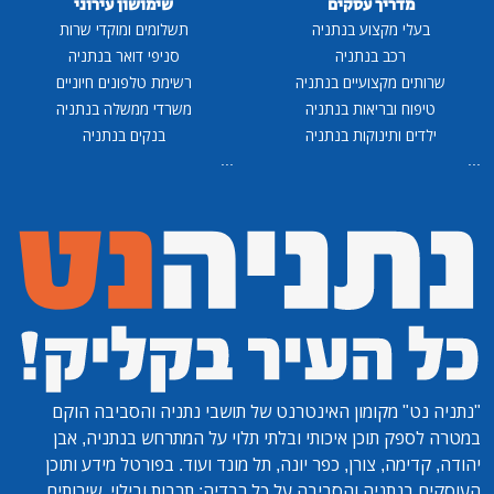
מדריך עסקים
שימושון עירוני
בעלי מקצוע בנתניה
תשלומים ומוקדי שרות
רכב בנתניה
סניפי דואר בנתניה
שרותים מקצועיים בנתניה
רשימת טלפונים חיוניים
טיפוח ובריאות בנתניה
משרדי ממשלה בנתניה
ילדים ותינוקות בנתניה
בנקים בנתניה
...
...
"נתניה נט"
מקומון האינטרנט של תושבי נתניה והסביבה הוקם
במטרה לספק תוכן איכותי ובלתי תלוי על המתרחש בנתניה, אבן
יהודה, קדימה, צורן, כפר יונה, תל מונד ועוד. בפורטל מידע ותוכן
העוסקים בנתניה והסביבה על כל רבדיה: תרבות ובילוי, שירותים