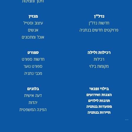
חינוך ומצוינות
נדל"ן
מגזין
חדשות נדל"ן
עיצוב וסטייל
פרויקטים חדשים בנתניה
אנשים
אוכל ומתכונים
רכילות ולילה
ספורט
רכילות
חדשות ספורט
מקומות בילוי
ספורט נוער
מכבי נתניה
בילוי ופנאי
בלוגים
הצגות ואירועים
דעה אישית
תרבות לילדים
יהדות
מסעדות בנתניה
הפינה המשפטית
תיירות בנתניה
...