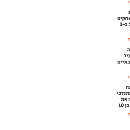
ת
שחקים
בהשקעה של כ-2
ת
ה
יל
בתיים
ת
ה
תנדבי
 את
 10
ת