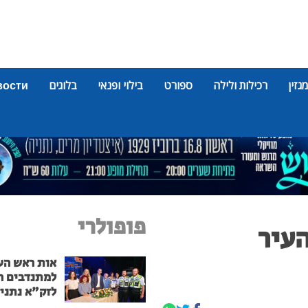
מגזין
רכילות ולילה
ספורט
בילוי ופנאי
בלוגים
вости
פופולרי
העיר
אות ראש הע
למתנדבים ה
לזק"א נתני