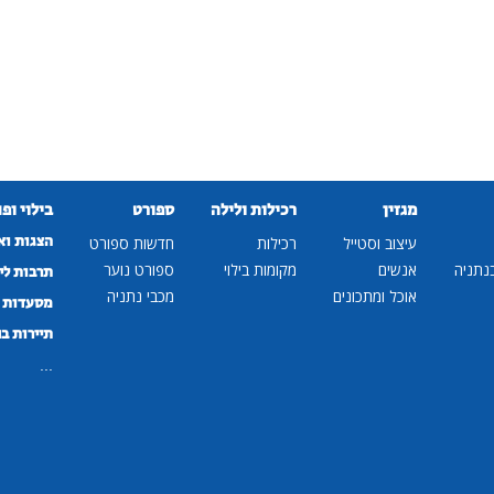
מגזין
רכילות ולילה
ספורט
בילוי ופ
הצגות וא
עיצוב וסטייל
רכילות
חדשות ספורט
נתניה
אנשים
מקומות בילוי
ספורט נוער
תרבות לי
אוכל ומתכונים
מכבי נתניה
מסעדות ב
תיירות ב
...