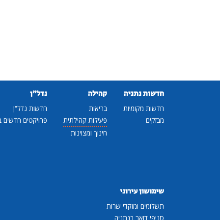
חדשות נתניה
קהילה
נדל"ן
חדשות מקומיות
בריאות
חדשות נדל"ן
מבזקים
פעילות קהילתית
פרויקטים חדשים ב
חינוך ומצוינות
שימושון עירוני
תשלומים ומוקדי שרות
סניפי דואר בנתניה