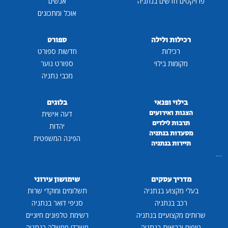
פרויקטים חדשים בנתניה
אנשים
אוכל ומתכונים
רכילות ולילה
ספורט
רכילות
חדשות ספורט
מקומות בילוי
ספורט נוער
מכבי נתניה
בילוי ופנאי
בלוגים
הצגות ואירועים
דעה אישית
תרבות לילדים
יהדות
מסעדות בנתניה
הפינה המשפטית
תיירות בנתניה
...
מדריך עסקים
שימושון עירוני
בעלי מקצוע בנתניה
תשלומים ומוקדי שרות
רכב בנתניה
סניפי דואר בנתניה
שרותים מקצועיים בנתניה
רשימת טלפונים חיוניים
טיפוח ובריאות בנתניה
משרדי ממשלה בנתניה