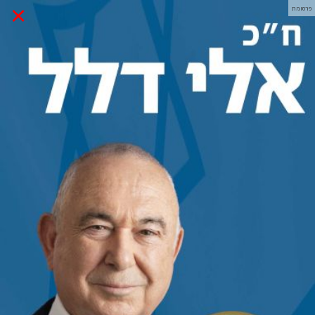
×
פרסומת