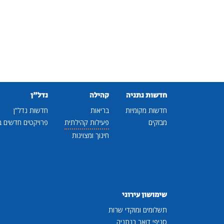
חדשות נתניה
קהילה
נדל"ן
חדשות מקומיות
בריאות
חדשות נדל"ן
מבזקים
פעילות קהילתית
פרויקטים חדשים ב
חינוך ומצוינות
שימושון עירוני
תשלומים ומוקדי שרות
סניפי דואר בנתניה