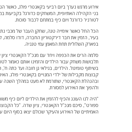
בני הקהילה האתיופית, המשחקים כדורגל בקביעות במ
לטורניר כדורגל ויום כיף במתחם לכבוד סוכות.
הכל החל כאשר אימייה טגה, שחקן העבר של מכבי נתני
בעיר, הזמין את חבר דירקטוריון החברה, דודו סלמה
בפארק השלולית תחת המאמן עמי טגניה.
סלמה הרים את הכפפה ויחד עם מנכ"ל הקאנטרי ציון שד
תלבושות משחק עבור הילדים והזמינו אותם כאמור לטור
בשיתוף טומיגול. הילדים, בגילאי גן חובה ועד כתה ח', 
קבוצות מקבילות של ילדי המנויים בקאנטרי פולג. הא
ובהנהלת הקאנטרי, שתורמת לא מעט במהלך השנה עב
ולהפוך את האירוע למסורת.
"היה לנו העונג והכיף להזמין את הילדים ליום כיף משותף
ספורט", סיכם מנכ"ל הקאנטרי, ציון שדה. "כל הקבוצ
האמיתיים של האירוע והעיקר שכולם יצאו בסוף היום עם