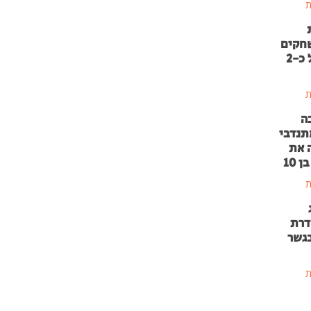
ת
שחקים
בהשקעה של כ-2
ת
ה
תנדבי
 את
 10
ת
דרת
בגשר
ת