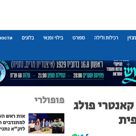
מגזין
רכילות ולילה
ספורט
בילוי ופנאי
בלוגים
вости
פופולרי
קאנטרי פולג
פית
אות ראש הע
למתנדבים ה
לזק"א נתני