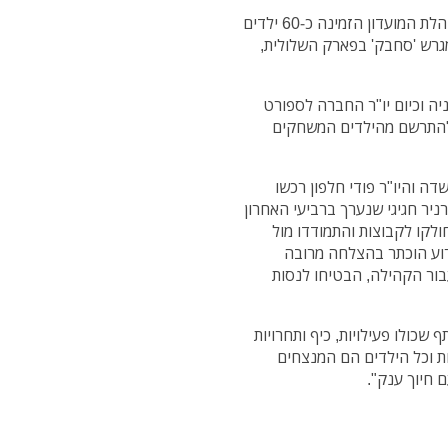
אירוע מרגש נערך ביום רביעי בקאנטרי פולג, כאשר הנהלת המועדון הזמינה כ-60 ילדים
גרש 'סחבק' בפארק השלולית,
ה וכיום יו"ר החברה לספורט
, להתרשם מהילדים המשחקים
ה והיו"ר פודי חלפון רכשו
ניר חגיגי שנערך ברביעי האחרון
חולקו לקבוצות והתמודדו מול
ירוע הוכתר בהצלחה מרובה
ור הקהילה, הבטיחו לנסות
 שכולו פעילויות, כיף ותחרויות
ות וכל הילדים הם המנצחים
 חיוך ענק".