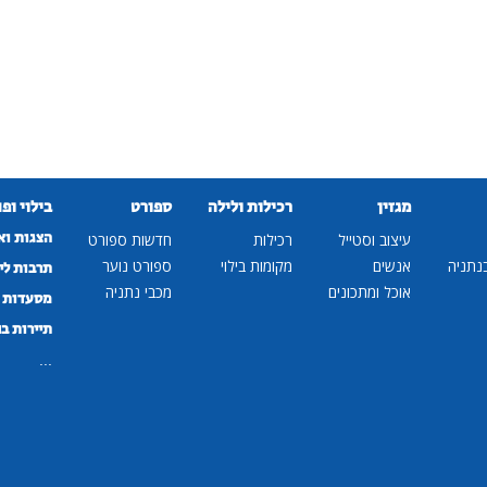
מגזין
רכילות ולילה
ספורט
בילוי ופ
הצגות וא
עיצוב וסטייל
רכילות
חדשות ספורט
נתניה
אנשים
מקומות בילוי
ספורט נוער
תרבות לי
אוכל ומתכונים
מכבי נתניה
מסעדות ב
תיירות ב
...