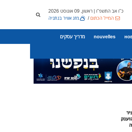
כ"ו אב התשפ"ו | ראשון, 09 אוגוסט 2026
המייל הכתום
/
מזג אוויר בנתניה
но
nouvelles
מדריך עסקים
יר
וענק
ה