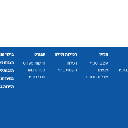
מגזין
רכילות ולילה
ספורט
בילוי ופ
הצגות וא
עיצוב וסטייל
רכילות
חדשות ספורט
נתניה
אנשים
מקומות בילוי
ספורט נוער
תרבות לי
אוכל ומתכונים
מכבי נתניה
מסעדות ב
תיירות ב
...