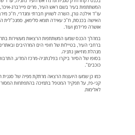
בכנס לקחו חלק סגנית ומ"מ ראש העיר נתניה, עו"ד שיר
המשתתפות בעיר בשם ראש העיר, מרים פיירברג-איכר, 
עו"ד אילנה גורן, השרה לשוויון חברתי ומגדרי, ח"כ מיר
האישה בכנסת, ח"כ עאידה תומא סלימאן, סמנכ"לית ה
אושרה פרידמן ועוד.
במהלך הכנס שמעו המשתתפות הרצאות מעשירות בתחומי
ברחבי העיר, בטיילות של חופי הים המרהיבים ובאתרים
מנהלת מוזיאון נתניה.
בסופו של הסיור ביקרו בפלנתניה-מרכז המדע, התרבות 
כוכבים".
כמו כן שמעו היועצות הרצאה מרתקת מפיה של סגנית רא
קני-פז, על תפקיד המטפל בתמיכה בהתפתחות המסור ש
לאלימות.