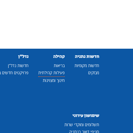
חדשות נתניה
קהילה
נדל"ן
חדשות מקומיות
בריאות
חדשות נדל"ן
מבזקים
פעילות קהילתית
פרויקטים חדשים ב
חינוך ומצוינות
שימושון עירוני
תשלומים ומוקדי שרות
סניפי דואר בנתניה