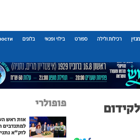
מגזין
רכילות ולילה
ספורט
בילוי ופנאי
בלוגים
вости
פופולרי
לקידום
אות ראש הע
למתנדבים ה
לזק"א נתני