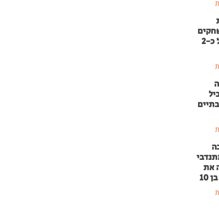
ת
שחקים
בהשקעה של כ-2
ת
ה
יל
בתיים
ת
ה
תנדבי
 את
 10
ת