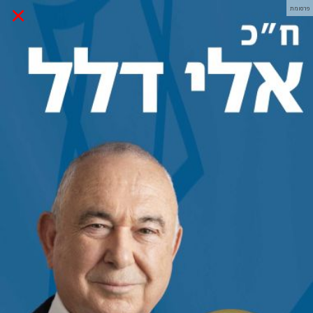
×
פרסומת