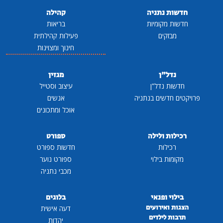
חדשות נתניה
קהילה
חדשות מקומיות
בריאות
מבזקים
פעילות קהילתית
חינוך ומצוינות
נדל"ן
מגזין
חדשות נדל"ן
עיצוב וסטייל
פרויקטים חדשים בנתניה
אנשים
אוכל ומתכונים
רכילות ולילה
ספורט
רכילות
חדשות ספורט
מקומות בילוי
ספורט נוער
מכבי נתניה
בילוי ופנאי
בלוגים
הצגות ואירועים
דעה אישית
תרבות לילדים
יהדות