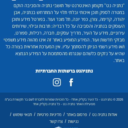
"נתניה נט"
מקומון האינטרנט של תושבי נתניה והסביבה הוקם
במטרה לספק תוכן איכותי ובלתי תלוי על המתרחש בנתניה, אבן
יהודה, קדימה, צורן, כפר יונה, תל מונד ועוד. בפורטל מידע ותוכן
העוסקים בנתניה והסביבה על כל רבדיה: תרבות ובילוי, שירותים
עירוניים, מידע על העיר, מדריך עסקים, חברה, רכילות, ספורט,
מבזקי חדשות ועוד. המידע המופיע באתר זה אינו מהווה מידע משפטי
ו/או מידע רשמי הניתן להסתמך עליו. אין המערכת אחראית בצורה כל
שהיא על נזקים כלשהם שנגרמו מהסתמכות על המידע הנמצא
באתר.
נתניהנט ברשתות החברתיות
2026 © נתניהנט - כל העיר בקליק אחד! - כל הזכויות שמורות לחברת לשם בר תקשורת בע"מ
מפעילת האתר נתניה נט - כל נתניה בקליק אחד
/
/
/
/
אודות נתניה נט
פרסום באתר
מדיניות פרטיות
תנאי שימוש
/
נגישות
צרו קשר