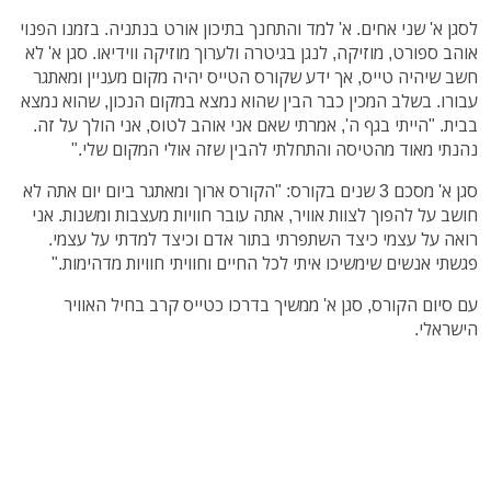
לסגן א' שני אחים. א' למד והתחנך בתיכון אורט בנתניה. בזמנו הפנוי
אוהב ספורט, מוזיקה, לנגן בגיטרה ולערוך מוזיקה ווידיאו. סגן א' לא
חשב שיהיה טייס, אך ידע שקורס הטייס יהיה מקום מעניין ומאתגר
עבורו. בשלב המכין כבר הבין שהוא נמצא במקום הנכון, שהוא נמצא
בבית. "הייתי בגף ה', אמרתי שאם אני אוהב לטוס, אני הולך על זה.
נהנתי מאוד מהטיסה והתחלתי להבין שזה אולי המקום שלי."
סגן א' מסכם 3 שנים בקורס: "הקורס ארוך ומאתגר ביום יום אתה לא
חושב על להפוך לצוות אוויר, אתה עובר חוויות מעצבות ומשנות. אני
רואה על עצמי כיצד השתפרתי בתור אדם וכיצד למדתי על עצמי.
פגשתי אנשים שימשיכו איתי לכל החיים וחוויתי חוויות מדהימות."
עם סיום הקורס, סגן א' ממשיך בדרכו כטייס קרב בחיל האוויר
הישראלי.