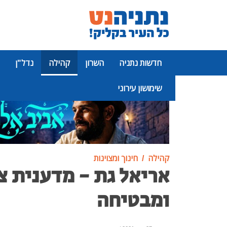
חדשות נתניה
השרון
קהילה
נדל"ן
שימושון עירוני
פרסומת
קהילה
חינוך ומצוינות
אריאל גת - מדענית צ
ומבטיחה