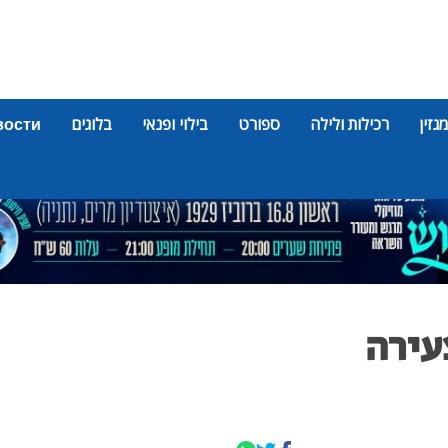
מגזין
רכילות ולילה
ספורט
בילוי ופנאי
בלוגים
вости
עירה