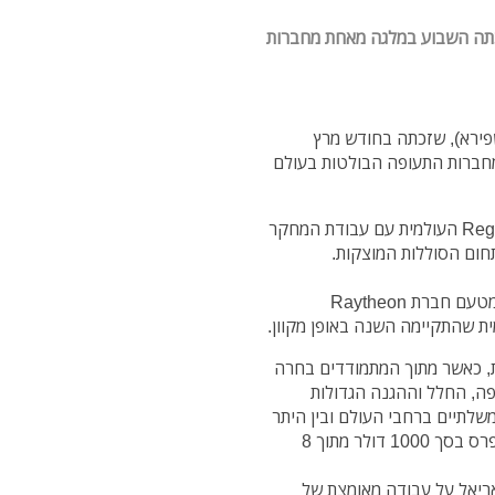
זכתה השבוע במלגה מאחת מחברות
שפירא), שזכתה בחודש מרץ
חברות התעופה הבולטות בעולם
אריאל נבחרה לייצג את ישראל בתחרות Regeneron ISEF העולמית עם עבודת המחקר
ום הסוללות המוצקות.
השבוע התבשר בית הספר כי אריאל גרפה פרס מיוחד מטעם חברת Raytheon
דדים מכ– 80 מדינות שונות, כאשר מתוך המתמודדים בחרה
חת מחברות התעופה, החלל וההגנה הגדולות
שלתיים ברחבי העולם ובין היתר
הייתה גם שותפה לפיתוח כיפת ברזל, להעניק לאריאל פרס בסך 1000 דולר מתוך 8
לאריאל על עבודה מאומצת של