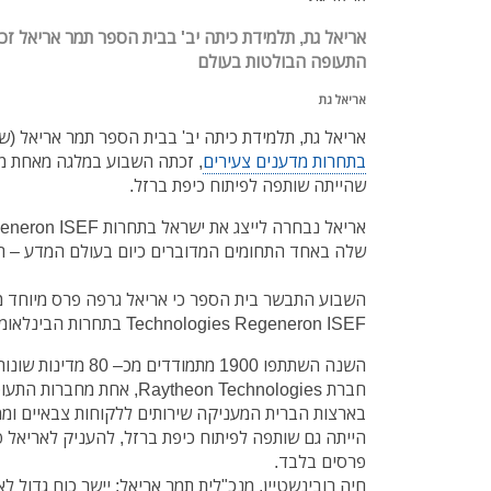
אריאל גת, תלמידת כיתה יב' בבית הספר תמר אריאל 
התעופה הבולטות בעולם
אריאל גת
אריאל גת, תלמידת כיתה יב' בבית הספר תמר אריאל (
בתחרות מדענים צעירים
, זכתה השבוע במלגה מאחת מ
שהייתה שותפה לפיתוח כיפת ברזל.
שלה באחד התחומים המדוברים כיום בעולם המדע – תח
Technologies Regeneron ISEF בתחרות הבינלאומית שהתקיימה השנה באופן מקוון.
השנה השתתפו 1900 מתמו
חברת Raytheon Technologies, א
בארצות הברית המעניקה שירותים ללקוחות צבאיים וממ
פרסים בלבד.
חיה רובינשטיין, מנכ"לית תמר אריאל: יישר כוח גדול 