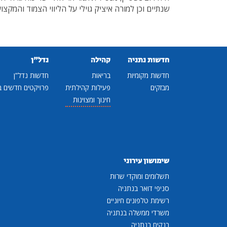
שנתיים וכן למורה איציק גוילי על הליווי הצמוד והמקצוע
חדשות נתניה
קהילה
נדל"ן
חדשות מקומיות
בריאות
חדשות נדל"ן
מבזקים
פעילות קהילתית
פרויקטים חדשים ב
חינוך ומצוינות
שימושון עירוני
תשלומים ומוקדי שרות
סניפי דואר בנתניה
רשימת טלפונים חיוניים
משרדי ממשלה בנתניה
בנקים בנתניה