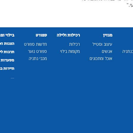
י."
מגזין
רכילות ולילה
ספורט
בילוי ופ
הצגות וא
עיצוב וסטייל
רכילות
חדשות ספורט
נתניה
אנשים
מקומות בילוי
ספורט נוער
תרבות לי
אוכל ומתכונים
מכבי נתניה
מסעדות ב
תיירות ב
...