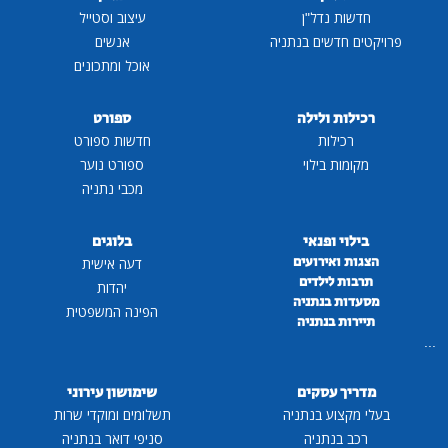
חדשות נדל"ן
עיצוב וסטייל
פרויקטים חדשים בנתניה
אנשים
אוכל ומתכונים
רכילות ולילה
ספורט
רכילות
חדשות ספורט
מקומות בילוי
ספורט נוער
מכבי נתניה
בילוי ופנאי
בלוגים
הצגות ואירועים
דעה אישית
תרבות לילדים
יהדות
מסעדות בנתניה
הפינה המשפטית
תיירות בנתניה
...
מדריך עסקים
שימושון עירוני
בעלי מקצוע בנתניה
תשלומים ומוקדי שרות
רכב בנתניה
סניפי דואר בנתניה