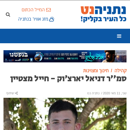
המייל הכתום
מזג אוויר בנתניה
פרסומת
קהילה
חינוך ומצוינות
סמ''ר דניאל יארצ׳וק - חייל מצטיין
שני, 11 מאי 2020
/
נתניה נט
שיתוף