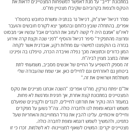
במתכונת "לייב" על מנת לאפשר למשפחות המצטיינים לראות את
הטקס ולצפות בקרוביהם שקיבלו מצטיין מח"ט.
סמ'ר דניאל יארצ׳וק, דניאל גר בנתניה ומשרת כחובש בחטמ''ר
אפרים, בהתחלה שובץ כלוחם ובהמשך יצא לקורס חובשים והועבר
לאיו"ש "אמנם היה לי קשה לעזוב את החברים אבל עכשיו אני מבסוט
ומרוצה מהתפקיד" סיפר דניאל והוסיף "לפני שנה וקצת קרה אירוע
בגזרה בו הוקפצנו למישהי עם מחלות רקע, אובדנית אשר לקחה
המון כדורים וכתוצאה מכך נפלה ואיבדה הכרה, טיפלנו בה ופינינו
אותה במצב מצוין לביה"ח.
זה מספק להשפיע על החיים של אנשים מסביב, משמעותי לתת
ביטחון גם לאזרחים וגם לחיילים כאן. אני שמח שהעבודה שלי
משתלמת ושרואים את זה.''
אל"ם יפתח נורקין, מח"ט אפרים: "השנה אנחנו מציינים את טקס
המצטיינים במתכונת קצת אחרת, אך חגיגית ומרגשת לא פחות.
במעמד הזה נוקיר את תודתנו לחיילים, לנגדים ולקצינים שפועלם
משמש דוגמא ומופת לנו ולחברה כולה. צה"ל נשען על מפקדים
וחיילים איכותיים. עלינו להבין את גודל המחוייבות והאחריות שעל
כתפינו, ולהמשיך לשמש דוגמא ומופת לחברה כולה.
מצטיינים יקרים: המשיכו לשאוף למצויינות- לא לשלמות. זכרו כי זו