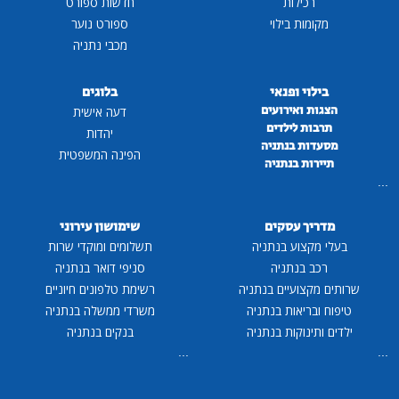
רכילות
חדשות ספורט
מקומות בילוי
ספורט נוער
מכבי נתניה
בילוי ופנאי
בלוגים
הצגות ואירועים
דעה אישית
תרבות לילדים
יהדות
מסעדות בנתניה
הפינה המשפטית
תיירות בנתניה
...
מדריך עסקים
שימושון עירוני
בעלי מקצוע בנתניה
תשלומים ומוקדי שרות
רכב בנתניה
סניפי דואר בנתניה
שרותים מקצועיים בנתניה
רשימת טלפונים חיוניים
טיפוח ובריאות בנתניה
משרדי ממשלה בנתניה
ילדים ותינוקות בנתניה
בנקים בנתניה
...
...