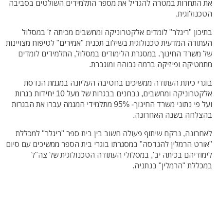
את התחרות במטרה להגדיל את מספר התלמידים השולטים בסביבה
הטכנולוגית.
בתיכון "ריגלר" לומדים אלקטרוניקה ומחשבים מכיתה ז' במסלול
העתודה המדעית טכנולוגית בשילוב תכנית "אמירים" לטיפוח מצויינות
של משרד החינוך. במסגרת הלימודים במסלול, התלמידים לומדים
מתמטיקה ופיזיקה ברמה גבוהה ומוגברת.
בוגרי כיתת העתודה ממשיכים בחטיבה העליונה במגמת הנדסת
אלקטרוניקה ומחשבים, נבחנים בבגרות של מעל 10 יחידות בגרות
ועל פי נתוני משרד החינוך- 95% מתלמידי המגמה עברו את הבגרות
בהצלחה בשנה האחרונה.
לאחרונה, נרקם שיתוף פעולה חשוב בין בית ספר "ריגלר" למכללת
"אורט הרמלין להנדסה" במסגרתו בוגרי בית הספר ממשיכים עם סיום
לימודיהם בכיתה יב', במסלולי העתודה הטכנולוגית של צה"ל
במכללת "הרמלין" בנתניה.