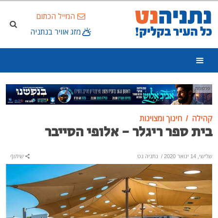
המייל הכתום
מזג אוויר בנתניה
פרסומת
קהילה
חינוך ומצוינות
בית ספר ריגלר - אלופי הסייבר
שלישי, 14 ינואר 2020
/
נתניה נט
שיתוף