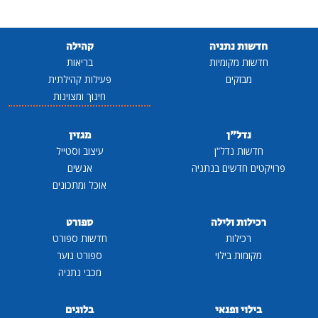
חדשות נתניה
קהילה
חדשות מקומיות
בריאות
מבזקים
פעילות קהילתית
חינוך ומצוינות
נדל"ן
מגזין
חדשות נדל"ן
עיצוב וסטייל
פרויקטים חדשים בנתניה
אנשים
אוכל ומתכונים
רכילות ולילה
ספורט
רכילות
חדשות ספורט
מקומות בילוי
ספורט נוער
מכבי נתניה
בילוי ופנאי
בלוגים