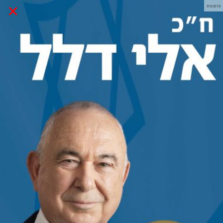
×
פרסומת