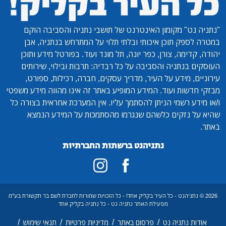
"נתניה נט"
מקומון האינטרנט של תושבי נתניה והסביבה הוקם
במטרה לספק תוכן איכותי ובלתי תלוי על המתרחש בנתניה, אבן
יהודה, קדימה, צורן, כפר יונה, תל מונד ועוד. בפורטל מידע ותוכן
העוסקים בנתניה והסביבה על כל רבדיה: תרבות ובילוי, שירותים
עירוניים, מידע על העיר, מדריך עסקים, חברה, רכילות, ספורט,
מבזקי חדשות ועוד. המידע המופיע באתר זה אינו מהווה מידע משפטי
ו/או מידע רשמי הניתן להסתמך עליו. אין המערכת אחראית בצורה כל
שהיא על נזקים כלשהם שנגרמו מהסתמכות על המידע הנמצא
באתר.
נתניהנט ברשתות החברתיות
2026 © נתניהנט - כל העיר בקליק אחד! - כל הזכויות שמורות לחברת לשם בר תקשורת בע"מ
מפעילת האתר נתניה נט - כל נתניה בקליק אחד
/
/
/
/
אודות נתניה נט
פרסום באתר
מדיניות פרטיות
תנאי שימוש