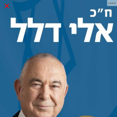
×
פרסומת