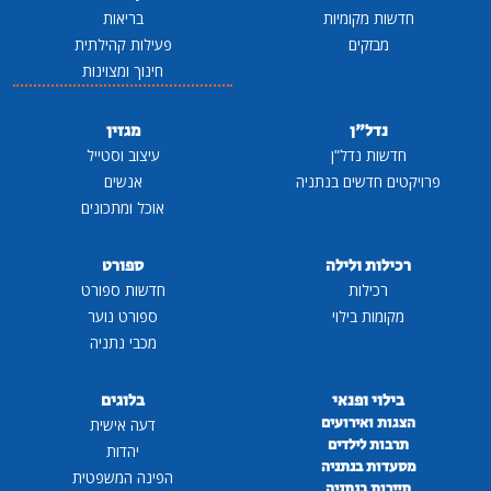
חדשות מקומיות
בריאות
מבזקים
פעילות קהילתית
חינוך ומצוינות
נדל"ן
מגזין
חדשות נדל"ן
עיצוב וסטייל
פרויקטים חדשים בנתניה
אנשים
אוכל ומתכונים
רכילות ולילה
ספורט
רכילות
חדשות ספורט
מקומות בילוי
ספורט נוער
מכבי נתניה
בילוי ופנאי
בלוגים
הצגות ואירועים
דעה אישית
תרבות לילדים
יהדות
מסעדות בנתניה
הפינה המשפטית
תיירות בנתניה