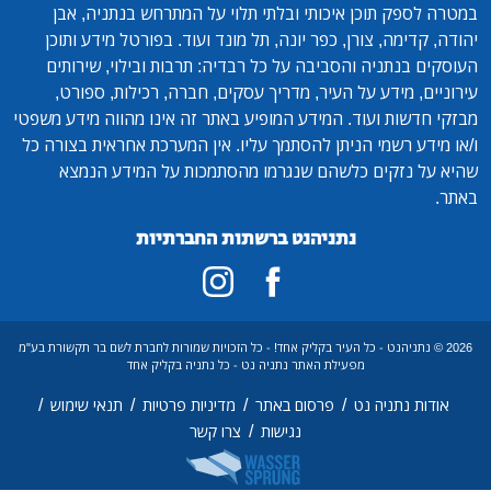
במטרה לספק תוכן איכותי ובלתי תלוי על המתרחש בנתניה, אבן
יהודה, קדימה, צורן, כפר יונה, תל מונד ועוד. בפורטל מידע ותוכן
העוסקים בנתניה והסביבה על כל רבדיה: תרבות ובילוי, שירותים
עירוניים, מידע על העיר, מדריך עסקים, חברה, רכילות, ספורט,
מבזקי חדשות ועוד. המידע המופיע באתר זה אינו מהווה מידע משפטי
ו/או מידע רשמי הניתן להסתמך עליו. אין המערכת אחראית בצורה כל
שהיא על נזקים כלשהם שנגרמו מהסתמכות על המידע הנמצא
באתר.
נתניהנט ברשתות החברתיות
2026 © נתניהנט - כל העיר בקליק אחד! - כל הזכויות שמורות לחברת לשם בר תקשורת בע"מ
מפעילת האתר נתניה נט - כל נתניה בקליק אחד
/
/
/
/
אודות נתניה נט
פרסום באתר
מדיניות פרטיות
תנאי שימוש
/
נגישות
צרו קשר