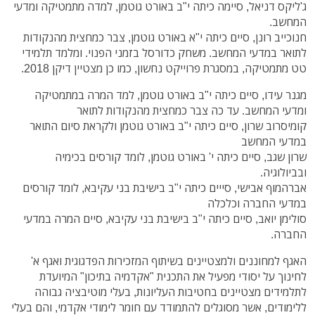
ג'ליקס דניאל, סיימה כיתה י"ב באורט גוטמן, למדה מתמטיקה ומדעי
המחשב.
חנוכייב רונן, סיים כיתה י"א באורט גוטמן, צבר כמחצית מהנקודות
לתואר במדעי המחשב. משחק כדורסל בזמני הפנוי. ומלמד תלמידי
טט מתמטיקה, במסגרת פרוייקט נחשון, כמו כן מצטיין דיקן 2018.
מגנר עידו, סיים כיתה י"ב באורט גוטמן, למד המרה במתמטיקה
ומדעי המחשב. עד כה צבר כמחצית מהנקודות לתואר
קומיסרוב שרון, סיים כיתה י"ב באורט גוטמן ולקראת סיום התואר
במדעי המחשב
שרון שגב, סיים כיתה י' באורט גוטמן, לומד קורסים בכימיה
ובביולוגיה.
אברהמוף אבישי, סייים כיתה י"ב בישיבת בני עקיבא, לומד קורסים
במדעי החברה וכלכלה
סולימן יואב, סיים כיתה י"ב בישיבת בני עקיבא, סיים המרה במדעי
החברה.
האגף למחוננים ולמצטיינים בשיתוף המזכירות הפדגוגית ואגף א'
לחינוך על יסודי מפעיל את התכנית "אקדמיה בתיכון" המיועדת
לתלמידים מצטיינים בחטיבות העליונות, בעלי מוטיבציה גבוהה
ללימודים, אשר מסוגלים להתמודד עם חומר לימודי אקדמי, והם בעלי