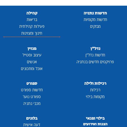
חדשות נתניה
קהילה
חדשות מקומיות
בריאות
מבזקים
פעילות קהילתית
חינוך ומצוינות
נדל"ן
מגזין
חדשות נדל"ן
עיצוב וסטייל
פרויקטים חדשים בנתניה
אנשים
אוכל ומתכונים
רכילות ולילה
ספורט
רכילות
חדשות ספורט
מקומות בילוי
ספורט נוער
מכבי נתניה
בילוי ופנאי
בלוגים
הצגות ואירועים
דעה אישית