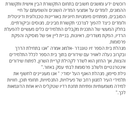
רוכשים ידע ומושגים חשובים בתחום התקשורת הבין אישית ותקשורת
ההמונים, לומדים על אמצעי המדיה השונים והשפעתם על חיי
הסובבים, מפתחים מיומנויות חיוניות באוריינות טכנולוגית ודיגיטלית
ולומדים כיצד להפוך לצרכני תקשורת מבינים, מנוסים וביקורתיים.
בחלק המעשי של התכנית מקבלים התלמידים כלים מעשיים להפעלת
הרדיו, הפקת משדרים, ראיונות, בניית ליין אפ של מוסיקה והפקת
פרסומות.
מנהלת בית הספר זיו טוגנדר -אלמוג אמרה "אנו בתחילת הדרך
ובקרוב נעלה לאוויר עם שידורים בתוך בית הספר לכלל התלמידים
והצוות, אך החזון הוא לשדר לקהילת קריית השרון, לפתוח שידורים
אינטרנטיים ולשלב פרסומות לבתי עסק באזור."
גילת סיימון, מנהלת האגף העל יסודי: " אנו מעוניינים לחשוף את
תלמידי העיר למגוון רחב של פעילויות, התנסיויות, תחומי תוכן, חוויות
למידה משמעותיות ופתיחת תחנת רדיו שטקליס היא אחת הדוגמאות
לכך."