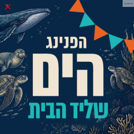
×
פרסומת