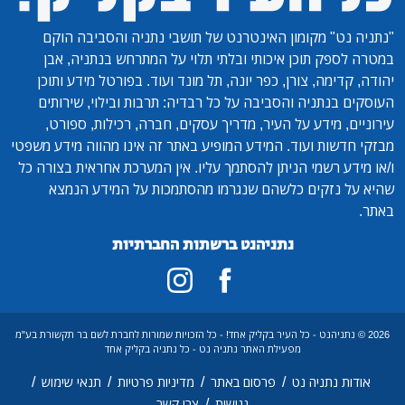
"נתניה נט"
מקומון האינטרנט של תושבי נתניה והסביבה הוקם
במטרה לספק תוכן איכותי ובלתי תלוי על המתרחש בנתניה, אבן
יהודה, קדימה, צורן, כפר יונה, תל מונד ועוד. בפורטל מידע ותוכן
העוסקים בנתניה והסביבה על כל רבדיה: תרבות ובילוי, שירותים
עירוניים, מידע על העיר, מדריך עסקים, חברה, רכילות, ספורט,
מבזקי חדשות ועוד. המידע המופיע באתר זה אינו מהווה מידע משפטי
ו/או מידע רשמי הניתן להסתמך עליו. אין המערכת אחראית בצורה כל
שהיא על נזקים כלשהם שנגרמו מהסתמכות על המידע הנמצא
באתר.
נתניהנט ברשתות החברתיות
2026 © נתניהנט - כל העיר בקליק אחד! - כל הזכויות שמורות לחברת לשם בר תקשורת בע"מ
מפעילת האתר נתניה נט - כל נתניה בקליק אחד
/
/
/
/
אודות נתניה נט
פרסום באתר
מדיניות פרטיות
תנאי שימוש
/
נגישות
צרו קשר