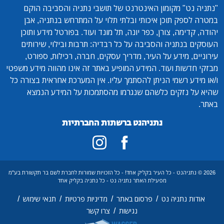
"נתניה נט"
מקומון האינטרנט של תושבי נתניה והסביבה הוקם
במטרה לספק תוכן איכותי ובלתי תלוי על המתרחש בנתניה, אבן
יהודה, קדימה, צורן, כפר יונה, תל מונד ועוד. בפורטל מידע ותוכן
העוסקים בנתניה והסביבה על כל רבדיה: תרבות ובילוי, שירותים
עירוניים, מידע על העיר, מדריך עסקים, חברה, רכילות, ספורט,
מבזקי חדשות ועוד. המידע המופיע באתר זה אינו מהווה מידע משפטי
ו/או מידע רשמי הניתן להסתמך עליו. אין המערכת אחראית בצורה כל
שהיא על נזקים כלשהם שנגרמו מהסתמכות על המידע הנמצא
באתר.
נתניהנט ברשתות החברתיות
2026 © נתניהנט - כל העיר בקליק אחד! - כל הזכויות שמורות לחברת לשם בר תקשורת בע"מ
מפעילת האתר נתניה נט - כל נתניה בקליק אחד
/
/
/
/
אודות נתניה נט
פרסום באתר
מדיניות פרטיות
תנאי שימוש
/
נגישות
צרו קשר