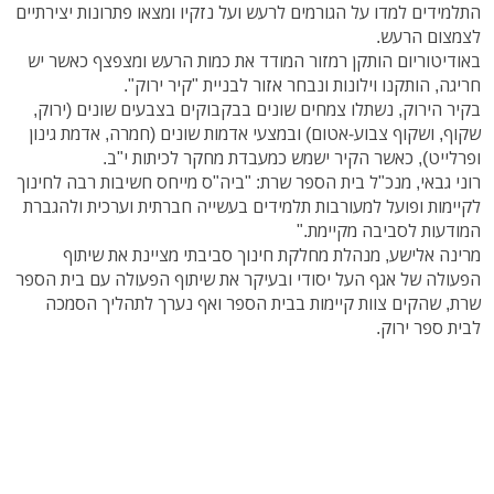
התלמידים למדו על הגורמים לרעש ועל נזקיו ומצאו פתרונות יצירתיים
לצמצום הרעש.
באודיטוריום הותקן רמזור המודד את כמות הרעש ומצפצף כאשר יש
חריגה, הותקנו וילונות ונבחר אזור לבניית "קיר ירוק".
בקיר הירוק, נשתלו צמחים שונים בבקבוקים בצבעים שונים (ירוק,
שקוף, ושקוף צבוע-אטום) ובמצעי אדמות שונים (חמרה, אדמת גינון
ופרלייט), כאשר הקיר ישמש כמעבדת מחקר לכיתות י"ב.
רוני גבאי, מנכ"ל בית הספר שרת: "ביה"ס מייחס חשיבות רבה לחינוך
לקיימות ופועל למעורבות תלמידים בעשייה חברתית וערכית ולהגברת
המודעות לסביבה מקיימת."
מרינה אלישע, מנהלת מחלקת חינוך סביבתי מציינת את שיתוף
הפעולה של אגף העל יסודי ובעיקר את שיתוף הפעולה עם בית הספר
שרת, שהקים צוות קיימות בבית הספר ואף נערך לתהליך הסמכה
לבית ספר ירוק.