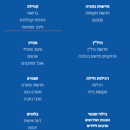
חדשות נתניה
קהילה
חדשות מקומיות
בריאות
מבזקים
פעילות קהילתית
חינוך ומצוינות
נדל"ן
מגזין
חדשות נדל"ן
עיצוב וסטייל
פרויקטים חדשים בנתניה
אנשים
אוכל ומתכונים
רכילות ולילה
ספורט
רכילות
חדשות ספורט
מקומות בילוי
ספורט נוער
מכבי נתניה
בילוי ופנאי
בלוגים
הצגות ואירועים
דעה אישית
תרבות לילדים
יהדות