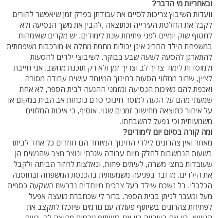
ובאחריות מי הדבר?
וועדות השיבוץ צריכות לסיים את עבודתן בפרק זמן שיאפשר להורים
לקבל את החלטת העירייה וכתוצאה ,להבין את משך הנסיעה ולא
לחטוף שוק יומיים לפני פתיחת שנת לימודים. יש מקרים שאימהות
במשפחת הילד החריג אינן יכולות מחמת מחלה או מורכבות משפחתית
להתארגן להסעה לשעה שבע בבוקר. לשיבוצי ילדים להסעות
ולמוסדות לימוד צריך לב וצריך זמן ולא רק תוכנת מחשב. אני חייבת
לציין, שרוב ממלווי הסעות בחינוך המיוחד עושים עבודה מסורה
ואכפת להם מאיכות הנסיעה ומזמני ההגעה לבית הספר, לא אחת
שמעתי מהם על הגעה למוסד חינוכי טרם נוכחות אב הבית במקום או
על איחור כתוצאה מחישוב זמנים שגוי. אוסיף, כי איכות המלווים
משמעותית וכי נפעל להשבחתו.
ומה קורה בסיום יום לימודים?
מאחר ואין צהרונים לילדי החינוך המיוחד הם חוזרים כל אחד לביתו
בשעות הנחשבות לחלק מיום עבודה שגרתי ונוצר מצב שהנשים הן
שעובדות בחצי משרה, לעיתים פחות, ונאלצות לחזור הביתה ולקבל
את הילדים. מדובר בפגיעה משמעותית בהכנסת המשפחה ובחוסנה
הכלכלי. בל נשכח שילד בעל צרכים מיוחדים נדרשת השקעה כספית
מעל ומעבר לניתן בבית הספר. ברור לי שכחברת מועצה אפעל
לפתיחת צהרונים בשיתוף פעולה עם גורמים שיוכלו לתקצב את
הנושא, בין אם בעירייה בין אם בשיתוף גורמים מחוצה לה. כשם