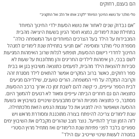
הם בעצם, רחוקים
טלי מולנר על נושא החינוך המיוחד "לקרב אותו אל הלב ואל התקציב"
"אם נבדוק שנים לאחור את נושא הסעות ילדי החינוך המיוחד
בתחילת שנת לימודים, נמצא חוסר הגיון בשעות היציאה מהבית
המכבידות על הילד בעל הצרכים המיוחדים ועל המשפחה כולה"
מספרת טלי מולנר ומוסיפה "אם תגיעי בתחילת שנת לימודים למנהל
החינוך לחדרי רישום ההסעות, תופתעי לגלות שרוב האימהות המגיעות
לשם בבכי, הן אימהות לילדים החריגים והן מתלוננות על שעות לא
סבירות להוצאת הילד מהבית, לפעמים כתוצאה משיבוץ בגן או בבית
ספר רחוקים, כאשר ברוב המקרים אפשר להתאים לילד מסגרת זהה
וקרובה המקלה על חיי המשפחה. הורים טוענים, שילדיהם מגיעים
לבית הספר עייפים, כי קשה להם לשבת זמן כה ארוך ברכב ההסעות.
כתוצאה הם גם חוזרים הביתה עייפים ומאוד לא רגועים להמשך היום.
מסתבר, כי כתוצאה מפניות הורים מתבצעים שינויים בשיבוץ או בשעת
ההסעה ושאפשר היה למנוע את כל עוגמת הנפש הזאת מלכתחילה.
שנת לימודים צריכה להיפתח בצורה מתוכננת ומסודרת מראש ויש
לזה הזמן וצריך להתייעל. נוצר מצב שהורים מקבלים את השיבוץ ימים
ספורים בלבד לפני פתיחת שנת הלימודים ואז מתחיל מרוץ הסטרי
במטרה לעשות שינוי שייטיב עם הילד"