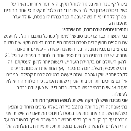
ביטול קייטנה הוא בניגוד לנוהל תקין, הוא חסר אחריות, מעיד על
כשל ביכולת ארגון ועל לב קשה זו גזירה כלכלית קשה כי אחד ההורים
יצטרך לקחת ימי חופשה שבטח כבר נגמרו לו בפסח, או להיעדר
מהעבודה.
והתיכוניסטים שבחבורה, מה איתם?
בני העשרה כבר צריכים סוג של 'מועדון' כמו כל מתבגר רגיל , להיפגש
עם נוספים מחוץ לבית ספרם ולפתח חיי חברה בצורה מקצועית מלווה
בתקציב ובתכנית מובנה. בני השמונה עשרה - עשרים זו סאגה
אחרת. יש לנו בנתניה רק בית ספר אחד בו לומדים בגירים עד גיל 21
ולמען השתלבותם בקהילת העיר יש לעשות יותר למען העסקתם. זה
ידוע שמעסיק משלב זוכה בהטבה ,אך המודעות והנכונות צריכים
לקבל יותר שיווק ואהבה, ושזה ייעשה במטרה לבנות קהילה. בגירים
אלו גם צריכים יותר תרבות ועניין לשעות הערב, כי הטלוויזיה היא לא
מענה אנושי חברתי לנפש האדם. ברור לי שיש כאן שדה נרחב
לפעולה.
אני מבינה שיש לך זיקה אישית לנושא החינוך המיוחד.
בתי אובחנה רק בהיותה בת 12 כילדה בעלת צרכים מיוחדים ומכאן
בשלוש השנים האחרונות אנו במסלול חינוכי המותאם לה אישית ואני
מברכת על כך. קיים צורך בלתי מתפשר בהעשרה וצריך לחשוב גם על
הורי הילדים ולהתארגן למענם במסגרת תכנית מיוחדת. המלחמה על