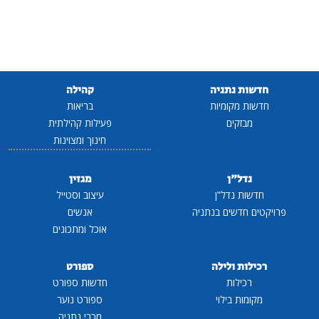
חדשות נתניה
קהילה
חדשות מקומיות
בריאות
מבזקים
פעילות קהילתית
חינוך ומצוינות
נדל"ן
מגזין
חדשות נדל"ן
עיצוב וסטייל
פרויקטים חדשים בנתניה
אנשים
אוכל ומתכונים
רכילות ולילה
ספורט
רכילות
חדשות ספורט
מקומות בילוי
ספורט נוער
מכבי נתניה