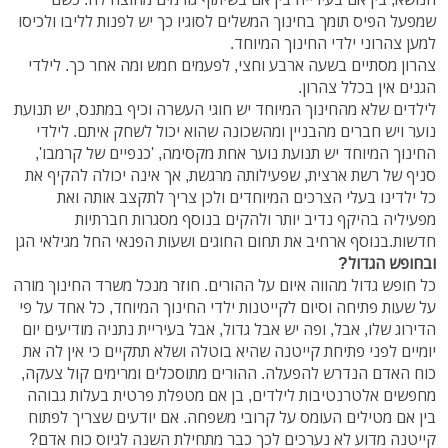
שמפעל הפיס תומך בחינוך המשלים לסוגיו כך יש לפנות לליבו ולכיסו
למען צהרוני ילדי החינוך המיוחד.
צהרון מסתיים בשעה ארבע וחצי, לפעמים חמש ומה אחר כך. לילדי
הגנים אין בכלל צהרון.
לילדים שלא מהחינוך המיוחד יש חוגי העשרה וכיף במתנס, יש תנועת
נוער ויש חברים מהבניין ומהשכונה שהוא יכול לשחק איתם. לילדי
החינוך המיוחד יש תנועת נוער אחת מקסימה, 'כנפיים של קרמבו',
סניף של רשת ארצית, שפעילותה מרגשת, אך אינה יכולה להקיף את
כל ילדינו בעלי הצרכים המיוחדים ולכן צריך לתקצב אותה ואת
מפעיליה בהיקף נדיב יותר ולהקים בנוסף מסגרות חברתיות
חדשות.בנוסף ארחיב את תחום החוגים ושעות הפנאי החל מגילאי הגן
ובחופש הגדול?
כל חופש גדול מהווה איום על ההורים. חוזר מנכל משרד החינוך מורה
על שעות פתיחה וסיום לקייטנות ילדי החינוך המיוחד, כל אחד על פי
הדירוג שלו, אבל, ופה יש אבל גדול, אבל בעיריית נתניה מודיעים יום
יומיים לפני פתיחת קייטנה שהיא בוטלה ושלא תתקיים כי אין לה את
כוח האדם הנדרש להפעלה. ההורים מתוסכלים ומרימים קול צעקה,
מחפשים אלטרנטיבות לילדים, בן אם מטפלת פרטית בעלות גבוהה
בין אם מטילים העומס על קרובי משפחה. אם יודעים שצריך לפתוח
קייטנה מדוע לא נערכים לכך כבר מתחילת השנה לגיוס כוח אדם?