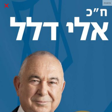
×
פרסומת