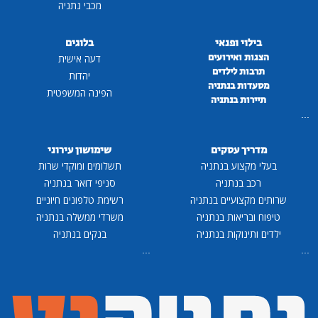
מכבי נתניה
בילוי ופנאי
בלוגים
הצגות ואירועים
דעה אישית
תרבות לילדים
יהדות
מסעדות בנתניה
הפינה המשפטית
תיירות בנתניה
...
מדריך עסקים
שימושון עירוני
בעלי מקצוע בנתניה
תשלומים ומוקדי שרות
רכב בנתניה
סניפי דואר בנתניה
שרותים מקצועיים בנתניה
רשימת טלפונים חיוניים
טיפוח ובריאות בנתניה
משרדי ממשלה בנתניה
ילדים ותינוקות בנתניה
בנקים בנתניה
...
...