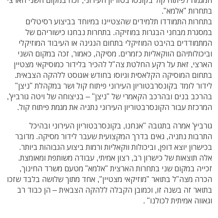
בתחרות "אלמא".
בתחרות התמודדו תלמידים שהצטיינו במיוחד בביצוע רסיטלים
במסגרת מבחני הבגרות במוזיקה. בתחרות נבחנו כישוריהם של
המתמודדים בהיבט המוזיקלי בתחום הנגינה או העיבוד המוזיקלי
וביכולותיהם הווקאליות כזמרים. מסיקה, כאמור, זכה במקום השני
הארצי, זאת על רקע החלטת צה"ל להכיר בלידור כמוסיקאי מצטיין
בתחום המוסיקה הקלאסית וגיוסו בחודש אוגוסט ללהקה הצבאית.
לידור לומד בקונסרבטוריון העירוני פיתוח קול ושר במקהלת "ניצן"
בהרכב בנים ובהרכב הקאמרי של "ניצן" – בניצוחה של ויטה גורביץ',
המרכזת עבור הקונסרבטוריון העירוני נתניה את מגמת פיתוח קול.
גורביץ' אמרה בתגובה "אנחנו, בקונסרבטוריון העירוני ובהיכל
התרבות נתניה, גאים בדרך המקצועית שעבר לידור מסיקה. מדובר
בכישרון יוצא דופן, וביכולות ווקאליות ורמות ביצוע הגבוהות ביותר.
אלה תוצאות של כישרון רב, רצון אמיתי, עבודה משותפת ומאומצת.
זכייה במקום שני בתחרות הארצית "אלמא" מטעם משרד החינוך,
הכרה מצה"ל בתואר "מוזיקאי מצטיין", אחד מתוך שלושה בלבד שזכו
בתואר זה בשנה זו, וכמובן הקבלה ללהקה הצבאית – הן כבוד רב
וגאווה אמיתית לכולנו" .