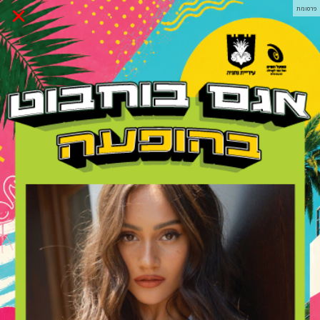
×
פרסומת