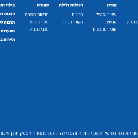
מגזין
רכילות ולילה
ספורט
בילוי ופ
הצגות וא
עיצוב וסטייל
רכילות
חדשות ספורט
נתניה
אנשים
מקומות בילוי
ספורט נוער
תרבות לי
אוכל ומתכונים
מכבי נתניה
מסעדות ב
תיירות ב
...
ון האינטרנט של תושבי נתניה והסביבה הוקם במטרה לספק תוכן איכותי 