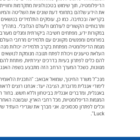
הדיפלומטיה, תוך שימוש בטכנולוגיות מתקדמות וחוויית
את הידע שלהם בתחומי דעת שונים את השליטה והמיומ
בקריאה ובכתיבה. כמו כן, עוסקים התלמידים בנושאים 
ותרבותיים הקשורים לעולמם ולעולם הגלובלי. בתהליך
במקורות ידע, מפתחים חשיבה ביקורתית ומגלים מעור
בפורומים ומפגשים מקוונים עם תלמידים מרחבי העולם.
מגמת הדיפלומטיה מפתחת בקרב תלמידיה יכולות מנהיג
העלאת טיעונים ויכולת לפתח תגובה מנומקת לנושאים 
להם כלים לפתרון בעיות בדרכים יצירתיות, פותחת להם 
מגוונות, כשכל המערך הרחב הזה מתבצע בשפה האנגל
מנכ"ל משרד החינוך, שמואל אבואב: "התכנית הלאומית 
לימודי אנגלית מדוברת, הציבה יעד: אנחנו רוצים לראות
באנגלית, ומדברים אנגלית בביטחון וללא חשש. בחוד 
המגמות הדיפלומטיות, מכל רחבי הארץ, שבשנה האחרונ
Luck".