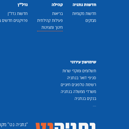
חדשות נתניה
קהילה
נדל"ן
חדשות מקומיות
בריאות
חדשות נדל"ן
מבזקים
פעילות קהילתית
פרויקטים חדשים ב
חינוך ומצוינות
שימושון עירוני
תשלומים ומוקדי שרות
סניפי דואר בנתניה
רשימת טלפונים חיוניים
משרדי ממשלה בנתניה
בנקים בנתניה
...
"נתניה נט"
מקומ