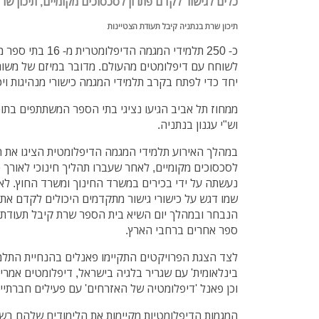
כלים לגישור לקדם פתרון לסכסוכים מקומיים, תיכון שר
תיכון שרת בנתניה קיבל תעודת הצטיינות
כ- 250 תלמידי המגמה
לשוחח עם דיפלומטים מהעולם. מדובר במיזם של משות
יחד כדי לפתח בקרב תלמידי המגמה כישורי מנהיגות ויכו
ממחוז תל אביב הגיעו נציגי בתי הספר המשתתפים בתוכ
וש"י עגנון בנתניה.
במהלך האירוע תלמידי המגמה הדיפלומטית הציגו את ה
לסכסוכים מקומיים, לאחר שעברו תהליך חינוכי לאורך 
נעשתה על ידי בכירים במשרד החינוך ומשרד החוץ. לא
שמו דגש על כישורי גישור מתקדמים היכולים לקדם את 
ספר אחרים ברחבי הארץ.
לצד הצגת הפרויקטים התקיימו פאנלים בהנחיית התלמי
בינלאומית' עם שגריר בלגיה בישראל, דיפלומטים אמרי
וכן פאנל 'דיפלומטיה של האזרחים' עם פעילים חברתיי
המגמות הדיפלומטיות מקיימות את הלימודים שלהם בש