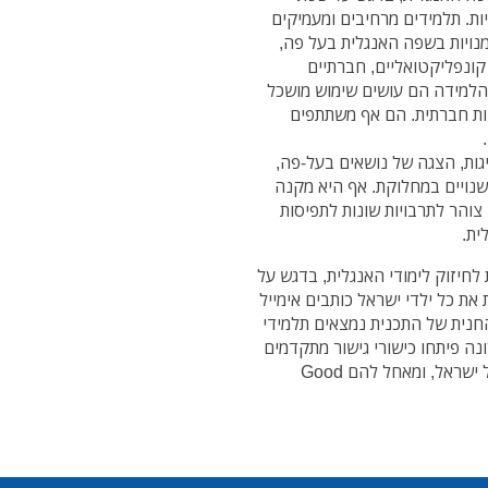
יות. תלמידים מרחיבים ומעמיקים
נויות בשפה האנגלית בעל פה,
קונפליקטואליים, חברתיים
 הלמידה הם עושים שימוש מושכל
בות חברתית. הם אף משתתפים
ות, הצגה של נושאים בעל-פה,
שנויים במחלוקת. אף היא מקנה
צוהר לתרבויות שונות לתפיסות
ית.
לחיזוק לימודי האנגלית, בדגש על
 את כל ילדי ישראל כותבים אימייל
החנית של התכנית נמצאים תלמידי
ה פיתחו כישורי גישור מתקדמים
וכלים לפתרון סכסוכים. אני מברך את שגרירי העתיד של ישראל, ומאחל להם Good