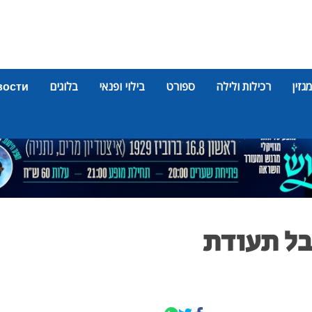
מגזין
רכילות ולילה
ספורט
בילוי ופנאי
בלוגים
вости
בל תעודת