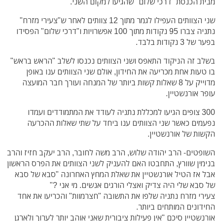
מבית הכנסת "דרכי שלום" שהגיעו למקום השני.
שני הצוותים העפילו לגמר מתוך 12 צוותים לאחר ש"צעירי מזרח"
נתניה צברו 95 נקודות מתוך 100 אפשרויות ו"דרכי שלום" הפסידו
בפער של 3 נקודות בלבד.
בשלב זה הניקוד התאפס ושני הצוותים נכנסו לשלב "הראש בראש"
בו טעות אחת מכריעה את החידון, אולם שני הצוותים ענו באופן
מדוייק על 8 שאלות קשות ביותר של המנחה ועורך חבר המועצה
עופר אורנשטיין.
300 צופים הגיעו למכללת נתניה לעודד את המתמודדים ועמדו
נפעמים כאשר שני הצוותים ענו ביחד על שתי שאלות ההכרעה
הקשות של אורנשטיין.
השופטים- הרב יהודה שלוש, הרב משה לחובר, הרב יעקב חזיז והרב
בנימין שוורץ, התחבטו האם להעניק לשני הצוותים את הפרס הראשון
אבל אז הטיל אורנשטיין את שאלת המחץ האחרונה "סבא של סבא
של סבא שלי היה צדיק ואצלי הורגים אנשים. מי אני ?"
צעירי מזרח נתניה שלפו את התשובה "חצרמוות" והכריעו את אחד
החידונים המותחים ביותר.
אורנשטיין סיכם "אין פעילות ציבורית שאני אוהב יותר לערוך ולארגן