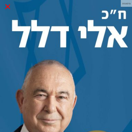
×
פרסומת