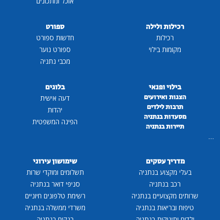
אוכל ומתכונים
רכילות ולילה
ספורט
רכילות
חדשות ספורט
מקומות בילוי
ספורט נוער
מכבי נתניה
בילוי ופנאי
בלוגים
הצגות ואירועים
דעה אישית
תרבות לילדים
יהדות
מסעדות בנתניה
הפינה המשפטית
תיירות בנתניה
...
מדריך עסקים
שימושון עירוני
בעלי מקצוע בנתניה
תשלומים ומוקדי שרות
רכב בנתניה
סניפי דואר בנתניה
שרותים מקצועיים בנתניה
רשימת טלפונים חיוניים
טיפוח ובריאות בנתניה
משרדי ממשלה בנתניה
ילדים ותינוקות בנתניה
בנקים בנתניה