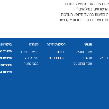
מי שעדיין עושה בממוצע 30 ימי מילואים בשנה אני מרגיש שבמרכז
המשרתים במילואים.”
 בחינות במועד חלופי, הארכות
חינם ואפילו נקודות זכות אקדמיות.
מגזין
רכילות ולילה
ספורט
בילוי ופ
הצגות וא
עיצוב וסטייל
רכילות
חדשות ספורט
נתניה
אנשים
מקומות בילוי
ספורט נוער
תרבות לי
אוכל ומתכונים
מכבי נתניה
מסעדות ב
תיירות ב
...