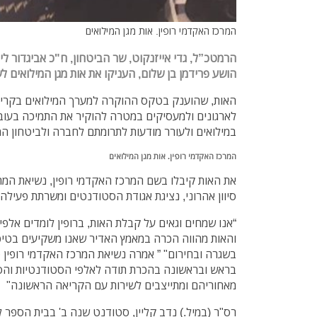
המרכז האקדמי רופין. אות מגן המילואים
הרמטכ”ל, גדי אייזנקוט, שר הביטחון, ח"כ אביגדור לי
הושע פרידמן בן שלום, העניקו את אות מגן המילואים לשנת 2017 למרכז האקדמי
האות, שהוענק בטקס ההוקרה למערך המילואים בקריה
לארגונים ולמעסיקים במטרה להוקיר את התמיכה בעו
במילואים ולעורר מודעות לתרומתם לחברה ולביטחון ה
המרכז האקדמי רופין. אות מגן המילואים
את האות קיבלו בשם המרכז האקדמי רופין, נשיאת המרכ
סיוון אהרוני, נציגת אגודת הסטודנטים ומשרתת פעילה ב
“אנו שמחים וגאים על קבלת האות, ברופין לומדים אלפ
והאות מהווה הכרה במאמץ האדיר שאנו משקיעים בטיפ
בשגרה ובחירום" ” אמרה נשיאת המרכז האקדמי רופין פ
בראש ובראשונה בהכרת תודה לאלפי הסטודנטיות והס
מאחוריהם ומתייצבים לשירות עם הקריאה הראשונה"
רס"ר (במיל.) נדב קליין, סטודנט שנה ב' בבית הספר 