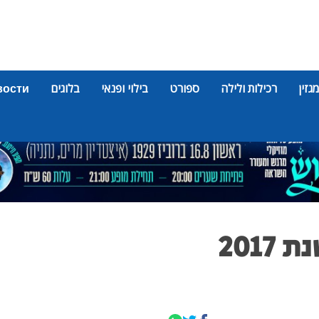
מגזין
רכילות ולילה
ספורט
בילוי ופנאי
בלוגים
вости
אות מגן המילואים לשנת 2017