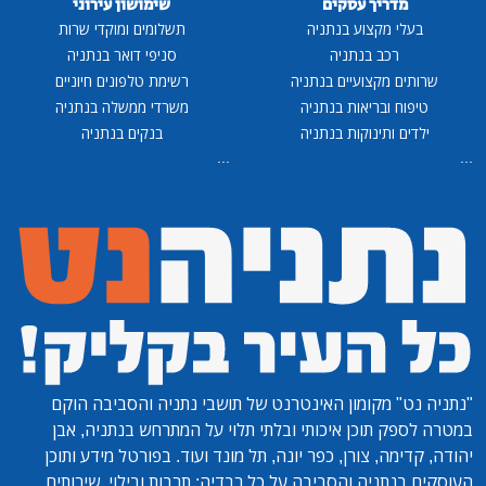
מדריך עסקים
שימושון עירוני
בעלי מקצוע בנתניה
תשלומים ומוקדי שרות
רכב בנתניה
סניפי דואר בנתניה
שרותים מקצועיים בנתניה
רשימת טלפונים חיוניים
טיפוח ובריאות בנתניה
משרדי ממשלה בנתניה
ילדים ותינוקות בנתניה
בנקים בנתניה
...
...
"נתניה נט"
מקומון האינטרנט של תושבי נתניה והסביבה הוקם
במטרה לספק תוכן איכותי ובלתי תלוי על המתרחש בנתניה, אבן
יהודה, קדימה, צורן, כפר יונה, תל מונד ועוד. בפורטל מידע ותוכן
העוסקים בנתניה והסביבה על כל רבדיה: תרבות ובילוי, שירותים