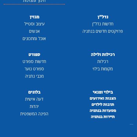
חינוך ומצוינות
נדל"ן
מגזין
חדשות נדל"ן
עיצוב וסטייל
פרויקטים חדשים בנתניה
אנשים
אוכל ומתכונים
רכילות ולילה
ספורט
רכילות
חדשות ספורט
מקומות בילוי
ספורט נוער
מכבי נתניה
בילוי ופנאי
בלוגים
הצגות ואירועים
דעה אישית
תרבות לילדים
יהדות
מסעדות בנתניה
הפינה המשפטית
תיירות בנתניה
...