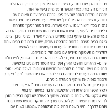
ממדינת הסן שבגרמניה, נציגי בית הספר גיבן, עינת רייך מהנהלת
הפורום הציבורי, כפרי הנוער והפנימיות בישראל ועוד.
יוזמה זו נולדה לאחר שהעיר גיסן, כרתה ברית ערים תאומות עם
נתניה, ונציגי בית הספר "גיבן" שנמצא בעיר חיפש בית ספר באזור
נתניה בכדי ליצור עימו שיתוף פעולה. בית הספר "גיבן" מתמחה
בלימודי ניהול עסקי וחשבונאות ונציגיו התרשמו מכפר הנוער הדסה
נעורים ומצאו בו שותף נכון ומתאים לשיתוף פעולה. נציגי "גיבן" ציינו,
כי גם בבית ספרם, בדומה להדסה נעורים, ישנם תלמידים רבים שהם
בני מהגרים וגם בו חותרים לתעודות מקצועיות בכדי לאפשר
לתלמידים תעסוקה מיידית עם סיום חוק לימודיהם.
צוות הדסה נעורים מספר, כי לשני בתי הספר חזון משותף, לפיו כולם
שווים– מהגרים ותושבי הארץ ושני בתי הספר מאמינים בחשיפת
החניכים משני הצדדים לתרבויות חדשות ומגוונות. בשלב הבא, יטוס
צוות הדסה נעורים לגרמניה בכדי להכיר את בית הספר "גיבן" מקרוב
ולסגור סופית את שיתוף הפעולה ביניהם.
נתן ביטון, מנהל כפר הנוער הדסה נעורים מספר "הביקור חידד
לכלל הכפר והנהלתו את החשיבות הרבה בפיתוח תרבותי
ואינטלקטואלי של חניכי הכפר. שיתוף הפעולה שנרקם בביקור מזמן
לנו הזדמנות יוצאת דופן להגשים צורך זה. חוזקה נוספת שמדרבנת
אותנו לדרך זו היא השפה החינוכית המשותפת שמצאנו בשיח עם