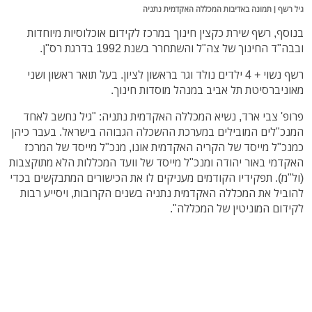
גיל רשף | תמונה באדיבות המכללה האקדמית נתניה
בנוסף, רשף שירת כקצין חינוך במרכז לקידום אוכלוסיות מיוחדות
ובבה"ד החינוך של צה"ל והשתחרר בשנת 1992 בדרגת רס"ן.
רשף נשוי + 4 ילדים נולד וגר בראשון לציון. בעל תואר ראשון ושני
מאוניברסיטת תל אביב במנהל מוסדות חינוך.
פרופ' צבי ארד, נשיא המכללה האקדמית נתניה: "גיל נחשב לאחד
המנכ"לים המובילים במערכת ההשכלה הגבוהה בישראל. בעבר כיהן
כמנכ"ל מייסד של הקריה האקדמית אונו, מנכ"ל מייסד של המרכז
האקדמי באור יהודה ומנכ"ל מייסד של וועד המכללות הלא מתוקצבות
(ול"מ). תפקידיו הקודמים מעניקים לו את הכישורים המתבקשים בכדי
להוביל את המכללה האקדמית נתניה בשנים הקרובות, ויסייע רבות
לקידום המוניטין של המכללה".