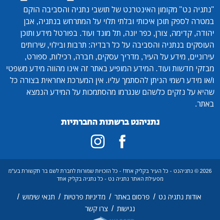
"נתניה נט"
מקומון האינטרנט של תושבי נתניה והסביבה הוקם
במטרה לספק תוכן איכותי ובלתי תלוי על המתרחש בנתניה, אבן
יהודה, קדימה, צורן, כפר יונה, תל מונד ועוד. בפורטל מידע ותוכן
העוסקים בנתניה והסביבה על כל רבדיה: תרבות ובילוי, שירותים
עירוניים, מידע על העיר, מדריך עסקים, חברה, רכילות, ספורט,
מבזקי חדשות ועוד. המידע המופיע באתר זה אינו מהווה מידע משפטי
ו/או מידע רשמי הניתן להסתמך עליו. אין המערכת אחראית בצורה כל
שהיא על נזקים כלשהם שנגרמו מהסתמכות על המידע הנמצא
באתר.
נתניהנט ברשתות החברתיות
2026 © נתניהנט - כל העיר בקליק אחד! - כל הזכויות שמורות לחברת לשם בר תקשורת בע"מ
מפעילת האתר נתניה נט - כל נתניה בקליק אחד
/
/
/
/
אודות נתניה נט
פרסום באתר
מדיניות פרטיות
תנאי שימוש
/
נגישות
צרו קשר