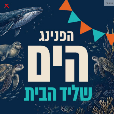
×
פרסומת