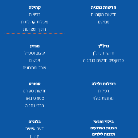
חדשות נתניה
קהילה
חדשות מקומיות
בריאות
מבזקים
פעילות קהילתית
חינוך ומצוינות
נדל"ן
מגזין
חדשות נדל"ן
עיצוב וסטייל
פרויקטים חדשים בנתניה
אנשים
אוכל ומתכונים
רכילות ולילה
ספורט
רכילות
חדשות ספורט
מקומות בילוי
ספורט נוער
מכבי נתניה
בילוי ופנאי
בלוגים
הצגות ואירועים
דעה אישית
תרבות לילדים
יהדות