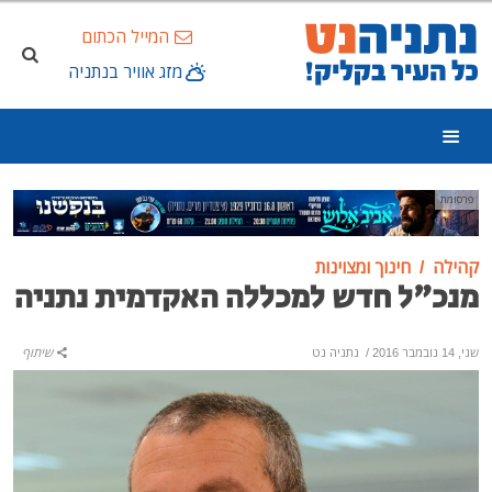
המייל הכתום
מזג אוויר בנתניה
פרסומת
קהילה
חינוך ומצוינות
מנכ"ל חדש למכללה האקדמית נתניה
שני, 14 נובמבר 2016
/
נתניה נט
שיתוף