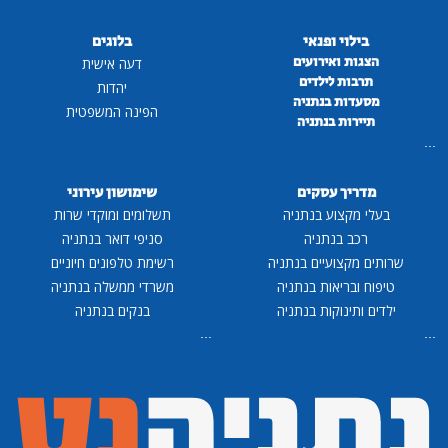
בילוי ופנאי
בלוגים
הצגות ואירועים
דעה אישית
תרבות לילדים
יהדות
מסעדות בנתניה
הפינה המשפטית
תיירות בנתניה
...
מדריך עסקים
שימושון עירוני
בעלי מקצוע בנתניה
תשלומים ומוקדי שרות
רכב בנתניה
סניפי דואר בנתניה
שרותים מקצועיים בנתניה
רשימת טלפונים חיוניים
טיפוח ובריאות בנתניה
משרדי ממשלה בנתניה
ילדים ותינוקות בנתניה
בנקים בנתניה
...
...