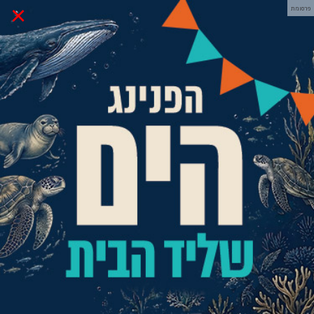
×
פרסומת