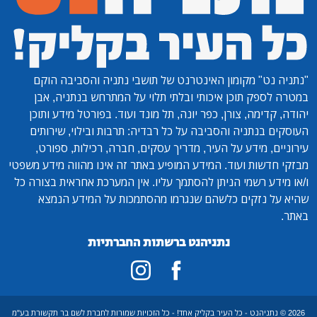
"נתניה נט"
מקומון האינטרנט של תושבי נתניה והסביבה הוקם
במטרה לספק תוכן איכותי ובלתי תלוי על המתרחש בנתניה, אבן
יהודה, קדימה, צורן, כפר יונה, תל מונד ועוד. בפורטל מידע ותוכן
העוסקים בנתניה והסביבה על כל רבדיה: תרבות ובילוי, שירותים
עירוניים, מידע על העיר, מדריך עסקים, חברה, רכילות, ספורט,
מבזקי חדשות ועוד. המידע המופיע באתר זה אינו מהווה מידע משפטי
ו/או מידע רשמי הניתן להסתמך עליו. אין המערכת אחראית בצורה כל
שהיא על נזקים כלשהם שנגרמו מהסתמכות על המידע הנמצא
באתר.
נתניהנט ברשתות החברתיות
2026 © נתניהנט - כל העיר בקליק אחד! - כל הזכויות שמורות לחברת לשם בר תקשורת בע"מ