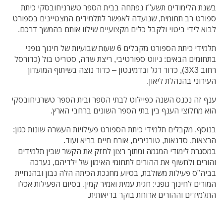
בשנת הלימודים תשע"ז נפתחה בבית הספר טשרניחובסקי כיתת
ספורט רב תחומית, שנועדה לאפשר לתלמידים המצטיינים בספורט
לבוא לידי ביטוי ולקבל כלים מקצועיים שילוו אותם בהמשך דרכם.
תלמידי כיתת הספורט מקבלים 6 שעות שבועיות של חינוך גופני
בתחומים הבאים: ניווט ספורטיבי, ריצת שדה, סטריט בול (כדורסל
רחוב 3X3), כדור רגל ובדמינטון – כדור נוצה בשיתוף המועדון
העירוני בהנהלת ליאון.
ענף זה נכנס השנה כפיילוט לבתי הספר ובית הספר טשרניחובסקי
הוא מחלוצי הענף בין בתי הספר השונים ברחבי הארץ.
בנוסף, מקבלים תלמידי כיתת הספורט פעילויות העשרה שונות כגון:
הרצאות, סדנאות, טורנירים, אורח חיים בריא ועוד.
במסגרת לימודי המגמה ומתוך רצון לחזק את הקשר שבין תלמידים
והורים ולחשוף את ההורים לתחומי האימון של ילדיהם, נערכה
בביה"ס פעילות משולבת, בסיוע מחנכת הכיתה הלה נבון ובהנחיית
המורים לחינוך גופני: חגית עמית ואמיר קמין. בסיום הפעילות אכלו
התלמידים וההורים ארוחת בוקר בריאותית.