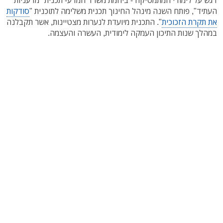
דגש על לימודי המתמטיקה - ביוזמת משרד המדע- תכנית "מדעניות
העתיד", פותח השנה מינהל החינוך תכנית משלימה לתוכנית "
סודקות
את תקרת הזכוכית
". התכנית מיועדת לנערות מצטיינות, אשר תקבלנה
במהלך שנות התיכון העמקה לימודית, העשרה והעצמה.