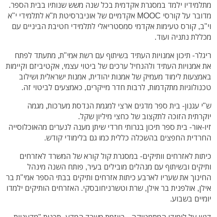
מתלמידיו ילמד במסגרת אקדמית בכל שנה משש שנותיו בבית הספר.
מדובר על קורסי MOOC אקדמיים של אוניברסיטת ת"א לתלמידי י"א
וי"ב, קורס טעימות אקדמי סמסטריאלי לתלמידי חטיבת הביניים עם
מכללת נתניה ועוד.
ריגלר- תיכון אמנויות העתיד בשיתוף עם רשת אמי"ת, מתעתד לפתח
את אמנויות העתיד ולהנחיל ערכים של ביטוי עצמי, אקטיביזם וקיימות
באמצעות לימוד מעמיק של אמנות יהודית, אמנות ישראלית ושילוב
טכנולוגיות מתקדמות, לרבות חדר מייקרים, כאמצעים לביטוי זה.
ש"י עגנון- בית ספר מדגים ארצי למגמת הנדסת מערכות, מגמה
יוקרתית הזוכה לתקצוב של כחצי מיליון שקל.
זיו-אור- בית ספר תיכון בגרותי חרדי שיתן מענה לנערים מהאוכלוסייה
החרדית החפצים בהשכלה כללית כמו גם בלימודי קודש.
כיתות לאזרחים וותיקים- במסגרת קול קורא של המשרד לאזרחים
ותיקים ובשיתוף עם מנהלים מובילים בעיר, פותח השנה מינהל
החינוך את שעריו לארבע כיתות אזרחים ותיקים בבתי הספר אמי"ת בר
אילן, אולפנית בר אילן, שרת וטשרניחובסקי. האזרחים הותיקים ילמדו
יומיים בשבוע.