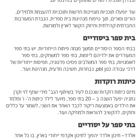
ובכללן תוכנית לימודים שתתקיים בפלנטריום.
עוד יופעלו תוכניות מצויינות חדשות ותוכניות להעצמת תלמידים,
הורים ומורים, תוך טיפוח מנהיגות בית ספרית, הגברת המעורבות
החברתית-קהילתית וחיזוק הקשר לארץ ולמורשת.
בית ספר ביסודיים
בבתי הספר היסודיים תמשך מגמה פיתוח הייחודיות. יש בתי ספר
המעודדים את ילדיהם ליזמות, בתי ספר למשחקים, בתי ספר
לאומנויות, בתי ספר המשלבים פסיכו פדגוגיה, תפיסות ייחודיות של
דרכי עבודה כגון pbl, נבחרות, חשיבה מדעית, מנהיגות ועוד.
כיתות רוקדות
מיזם כיתות רוקדות
שנכנס לעיר בשיתוף הגב׳ מירי שחף לוי וקרן
נתניה
יפעל השנה ב – 20 בתי ספר, מיועד לילד כיתות ה'- ו' ומלמד
את הילדים באמצעות ריקוד לכבד האחד את השני, לשמור על כללים
וחוקים, להקשיב להוראות ולמוזיקה ועוד.
בתי ספר על יסודיים
אלדד– תיכון אלדד יהפוך לתיכון אקדמי ייחודי בארץ, בו כל אחד