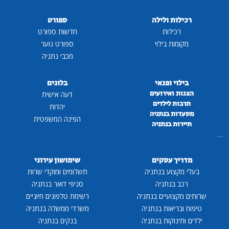
רכילות ולילה
ספורט
רכילות
חדשות ספורט
מקומות בילוי
ספורט נוער
מכבי נתניה
בילוי ופנאי
בלוגים
הצגות ואירועים
דעה אישית
תרבות לילדים
יהדות
מסעדות בנתניה
הפינה המשפטית
תיירות בנתניה
...
מדריך עסקים
שימושון עירוני
בעלי מקצוע בנתניה
תשלומים ומוקדי שרות
רכב בנתניה
סניפי דואר בנתניה
שרותים מקצועיים בנתניה
רשימת טלפונים חיוניים
טיפוח ובריאות בנתניה
משרדי ממשלה בנתניה
ילדים ותינוקות בנתניה
בנקים בנתניה