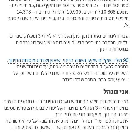
ספר יסודיים ו – 27 בתי ספר על יסודיים ותקיף 45,185 תלמידים,
מתוכם 10,868 ילדי גנים, 19,939 תלמידי יסודיים ו – 14,378
תלמידי חטיבות הביניים והתיכונים. 3,373 ילדים יעלו השנה לכיתה
א'.
שנת הלימודים נפתחת תוך מתן מענה מלא לילדי 3 ומעלה, בינוי גני
ילדים, הרחבת בתי ספר חדשים ועבודות שיפוץ ושדרוג נרחבות
במוסדות החינוך.
90 מיליון שקל הושקעו השנה בבינוי, שיפוץ ושדרוג מוסדות החינוך
,
במטרה להעניק לתלמידים סביבה מטופחת, עדכנית וחדשנית.
העירייה על תוכנית חומש לשיפוץ וחידוש גני הילדים בעיר וכן על
שיפוץ עומק בבתי הספר שז"ר וריגלר.
אני מנהל
בשנת הלימודים תשע"ז תתחדש מערכת החינוך ב - 6 מנהלים חדשים
בחינוך היסודי ו- 3 מנהלים בחינוך העל יסודי. בנוסף הצטרפו מטעם
משרד החינוך, מפקחות חדשות לגיל הרך.
את בית הספר שז"ר תנהל דינה רמות, את הרצוג - יעל פז, את מורשת
זבולון תנהל ברכה דעבול, את אורות רש"י - שמעון לוי ואת ישורון –