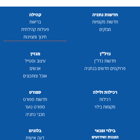
חדשות נתניה
קהילה
חדשות מקומיות
בריאות
מבזקים
פעילות קהילתית
חינוך ומצוינות
נדל"ן
מגזין
חדשות נדל"ן
עיצוב וסטייל
פרויקטים חדשים בנתניה
אנשים
אוכל ומתכונים
רכילות ולילה
ספורט
רכילות
חדשות ספורט
מקומות בילוי
ספורט נוער
מכבי נתניה
בילוי ופנאי
בלוגים
הצגות ואירועים
דעה אישית