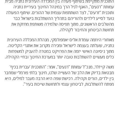
התוכנית מתקיימת בשיתוף פעולה בין המכללה העירונית נתניה מבית
עמותת "רגעים", האגף לגיל הרך במינהל החינוך בעיריית נתניה
ותוכנית "זרעים", לצד השתתפות עצמית של ההורים. שיתוף הפעולה
נועד לסייע לילדים ולהוריהם בתהליך ההשתלבות בישראל כבר
מהשלבים הראשונים, מתוך תפיסה שלמידה משותפת מחזקת את
תחושת הביטחון והחיבור לקהילה.
מאחורי היוזמה עומדת אליס יאמפולסקי, מנהלת המכללה העירונית
נתניה, שעלתה בעצמה לישראל ומכירה מקרוב את אתגרי הקליטה.
מתוך ניסיונה האישי יזמה את הפרויקט במטרה להעניק למשפחות
כלים מעשיים להשתלבות טובה יותר במערכת החינוך ובחיי הקהילה.
משה קייזלר, מנכ"ל עמותת "רגעים", אמר: "התוכנית 'עברית בכיף'
מבטאת בדיוק את הלב של העשייה שלנו, חינוך בלתי פורמלי שמחבר
בין ילדים, הורים וקהילה. רכישת שפה היא הרבה מעבר למילים, היא
מפתח להשתלבות, לביטחון עצמי ולתחושת שייכות בעיר".