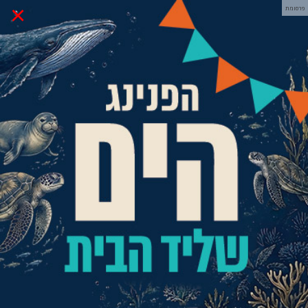
×
פרסומת