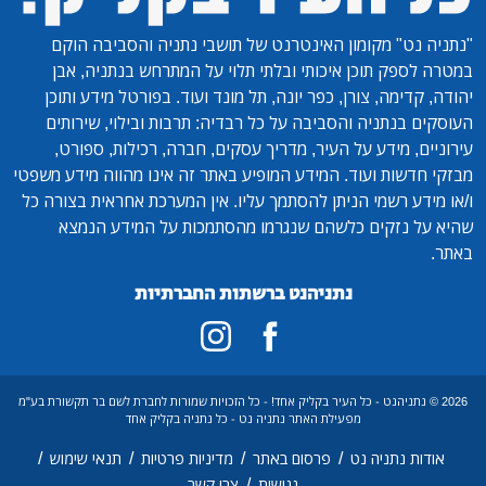
"נתניה נט"
מקומון האינטרנט של תושבי נתניה והסביבה הוקם
במטרה לספק תוכן איכותי ובלתי תלוי על המתרחש בנתניה, אבן
יהודה, קדימה, צורן, כפר יונה, תל מונד ועוד. בפורטל מידע ותוכן
העוסקים בנתניה והסביבה על כל רבדיה: תרבות ובילוי, שירותים
עירוניים, מידע על העיר, מדריך עסקים, חברה, רכילות, ספורט,
מבזקי חדשות ועוד. המידע המופיע באתר זה אינו מהווה מידע משפטי
ו/או מידע רשמי הניתן להסתמך עליו. אין המערכת אחראית בצורה כל
שהיא על נזקים כלשהם שנגרמו מהסתמכות על המידע הנמצא
באתר.
נתניהנט ברשתות החברתיות
2026 © נתניהנט - כל העיר בקליק אחד! - כל הזכויות שמורות לחברת לשם בר תקשורת בע"מ
מפעילת האתר נתניה נט - כל נתניה בקליק אחד
/
/
/
/
אודות נתניה נט
פרסום באתר
מדיניות פרטיות
תנאי שימוש
/
נגישות
צרו קשר