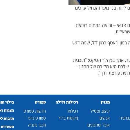
ליווה בני נוער והנחיל ערכים
 צבאי – ורואה בתחום רפואת
שראלית.
רמון ו־אסף רמון ז"ל, שמה דגש
ר, אמר במהלך הטקס: "תוכנית
ה שלכם היא הליבה של החזון –
רתית פורצת דרך".
מגזין
רכילות ולילה
ספורט
בילוי ופ
הצגות וא
עיצוב וסטייל
רכילות
חדשות ספורט
נתניה
אנשים
מקומות בילוי
ספורט נוער
תרבות לי
אוכל ומתכונים
מכבי נתניה
מסעדות ב