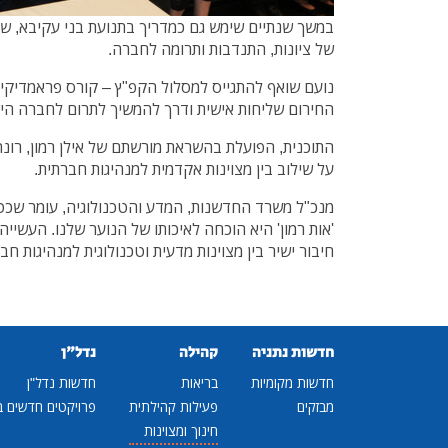
במשך שנתיים שימש גם כמדריך בתנועת בני עקיבא, שם 
של ציונות, התנדבות ותרומה לחברה.
נועם שואף להתגייס למסלול הקפ"ץ – קורס פראמדיקים
החירום שליחות אישית ודרך להמשיך לתרום לחברה הי
התוכנית, הפועלת בהשראת מורשתם של אילן רמון, רונה 
על שילוב בין מצוינות אקדמית למנהיגות חברתית.
מנכ"ל משרד החדשנות, המדע והטכנולוגיה, עומר שכט
'אות רמון' היא הוכחה לאיכותו של הנוער שלנו. העשיי
חיבור ישיר בין מצוינות מדעית וטכנולוגית למנהיגות חב
חדשות נתניה
קהילה
נדל"ן
חדשות מקומיות
בריאות
חדשות נדל"ן
מבזקים
פעילות קהילתית
פרויקטים חדשים ב
חינוך ומצוינות