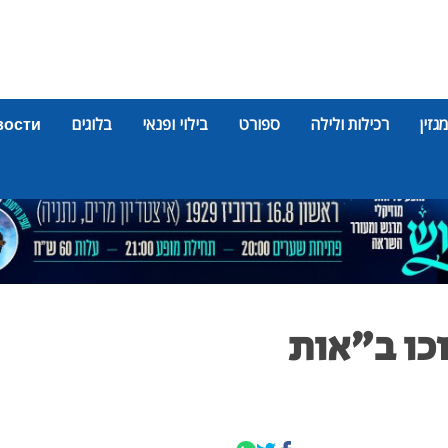
מגזין
רכילות ולילה
ספורט
בילוי ופנאי
בלוגים
вости
זכו ב"אות