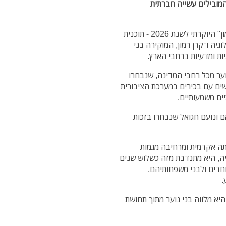
המובילים עשייה חברתית
שני בני נוער מ־נתניה נמנים השנה עם מקבלי "אות רמון" היוקרתי לשנת 2026 - תוכנית
ה ו־קרן רמון, המוקירה בני
יות ומדעיות ברחבי הארץ.
נערך לאחרונה הוענק האות ל־20 בני נוער מכל רחבי המדינה, שנבחרו
ים עם בכירים במערכת הציבורית
ים משמעותיים.
ם ונועם חגואל שנבחרו בזכות
תה אקדמית ומרחיבה מגמות
יה, היא מתנדבת מזה כשלוש שנים
חדים ולבני משפחותיהם,
.
יא מלווה בני נוער מתוך תחושת