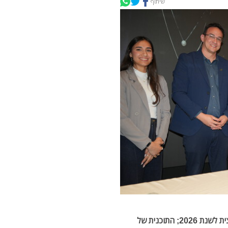
שיתוף
עדי גלאם ונועם חגואל נבחרו לנבחרת המנהיגות הארצית לשנת 2026; התוכנית של