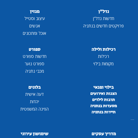
נדל"ן
מגזין
חדשות נדל"ן
עיצוב וסטייל
פרויקטים חדשים בנתניה
אנשים
אוכל ומתכונים
רכילות ולילה
ספורט
רכילות
חדשות ספורט
מקומות בילוי
ספורט נוער
מכבי נתניה
בילוי ופנאי
בלוגים
הצגות ואירועים
דעה אישית
תרבות לילדים
יהדות
מסעדות בנתניה
הפינה המשפטית
תיירות בנתניה
...
מדריך עסקים
שימושון עירוני