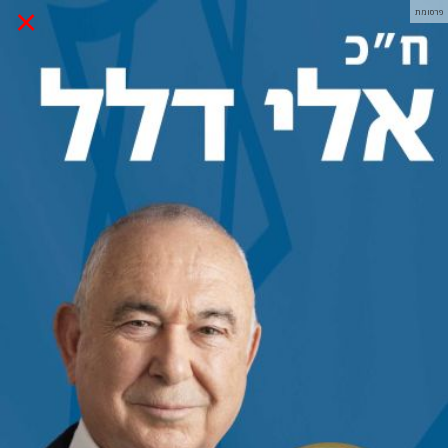
×
פרסומת