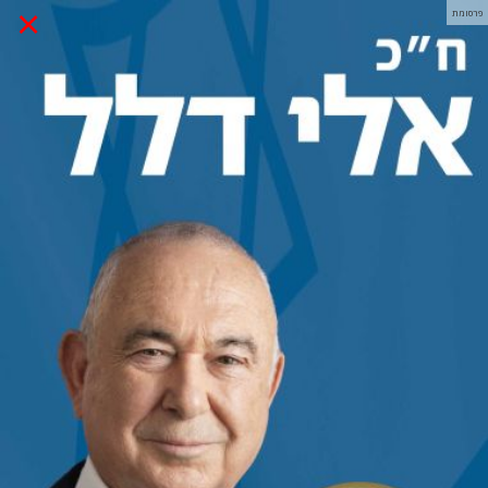
×
פרסומת