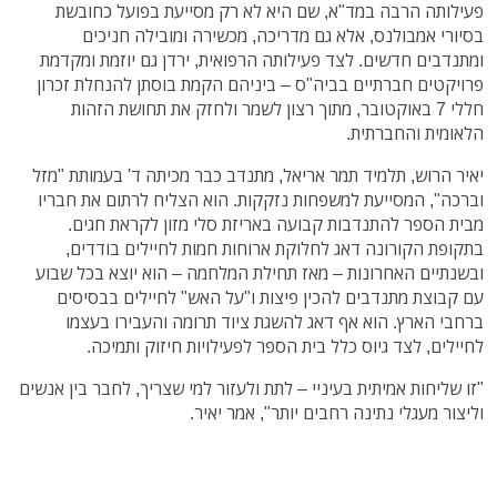
פעילותה הרבה במד"א, שם היא לא רק מסייעת בפועל כחובשת
בסיורי אמבולנס, אלא גם מדריכה, מכשירה ומובילה חניכים
ומתנדבים חדשים. לצד פעילותה הרפואית, ירדן גם יוזמת ומקדמת
פרויקטים חברתיים בביה"ס – ביניהם הקמת בוסתן להנחלת זכרון
חללי 7 באוקטובר, מתוך רצון לשמר ולחזק את תחושת הזהות
הלאומית והחברתית.
יאיר הרוש, תלמיד תמר אריאל, מתנדב כבר מכיתה ד' בעמותת "מזל
וברכה", המסייעת למשפחות נזקקות. הוא הצליח לרתום את חבריו
מבית הספר להתנדבות קבועה באריזת סלי מזון לקראת חגים.
בתקופת הקורונה דאג לחלוקת ארוחות חמות לחיילים בודדים,
ובשנתיים האחרונות – מאז תחילת המלחמה – הוא יוצא בכל שבוע
עם קבוצת מתנדבים להכין פיצות ו"על האש" לחיילים בבסיסים
ברחבי הארץ. הוא אף דאג להשגת ציוד תרומה והעבירו בעצמו
לחיילים, לצד גיוס כלל בית הספר לפעילויות חיזוק ותמיכה.
"זו שליחות אמיתית בעיניי – לתת ולעזור למי שצריך, לחבר בין אנשים
וליצור מעגלי נתינה רחבים יותר", אמר יאיר.