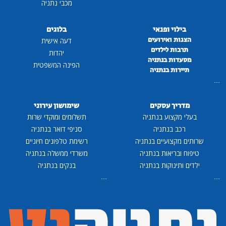
מכבי נתניה
בילוי ופנאי
בלוגים
הצגות ואירועים
דעה אישית
תרבות לילדים
יהדות
מסעדות בנתניה
הפינה המשפטית
תיירות בנתניה
...
מדריך עסקים
שימושון עירוני
בעלי מקצוע בנתניה
תשלומים ומוקדי שרות
רכב בנתניה
סניפי דואר בנתניה
שרותים מקצועיים בנתניה
רשימת טלפונים חיוניים
טיפוח ובריאות בנתניה
משרדי ממשלה בנתניה
ילדים ותינוקות בנתניה
בנקים בנתניה
...
...