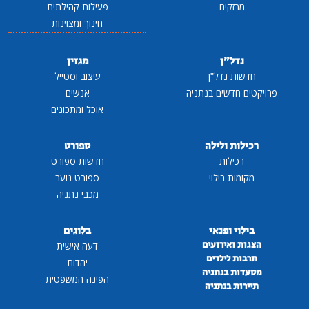
מבזקים
פעילות קהילתית
חינוך ומצוינות
נדל"ן
מגזין
חדשות נדל"ן
עיצוב וסטייל
פרויקטים חדשים בנתניה
אנשים
אוכל ומתכונים
רכילות ולילה
ספורט
רכילות
חדשות ספורט
מקומות בילוי
ספורט נוער
מכבי נתניה
בילוי ופנאי
בלוגים
הצגות ואירועים
דעה אישית
תרבות לילדים
יהדות
מסעדות בנתניה
הפינה המשפטית
תיירות בנתניה
...