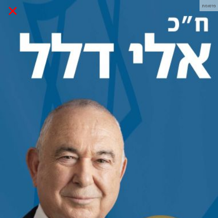
×
פרסומת