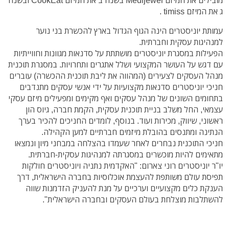
מובילים את המיזם Medijewel בשנה ב את המיזם CookEat ובשנה
ג את המיזם timiss .
עמותת יוניסטרים הינה הגוף הגדול בארץ להכשרת בני נוער
למנהיגות עסקית וחברתית.
הפעילות במסגרת יוניסטרים מושתתת על סדנאות מגוונות וחווייתיות
עם דגש על העושר המקצועי ושלל אתגרים ותחרויות. במסגרת תוכנית
מנהל העסקים לצעירים (המהווה את ליבת תוכנית ההכשרה) עוברים
חניכי יוניסטרים סדנאות מקצועיות על ידי אנשי עסקים מתנדבים
בתחומים השונים של מנהל עסקים ואף מקימים ומפעילים מיזם עסקי
עצמאי, החל משלב בניית תוכנית עסקית, הקמת חברה, גיוס הון
ראשוני, שיווק, מכירות ועוד. בנוסף, לומדים החניכים להכיר בערך
הנתינה ומתנסים בהובלת מיזמים חברתיים למען הקהילה.
חניכי התוכנית נבחרים לאחר שעמדו בהצלחה במבחני מיון ונמצאו
מתאימים להיות מוכשרים במסגרתה למנהיגות עסקית-חברתית.
יו"ר יוניסטרים רוני צארום: "האקדמית נתניה ויוניסטרים חולקות
תפיסת עולם משותפת להעצמת אוכלוסיות בחברה הישראלית, דרך
הענקת כלים מקצועיים וערכיים על מנת להעניק הזדמנות שווה
להשתלבות מוצלחת בעולם העסקים ובחברה הישראלית".