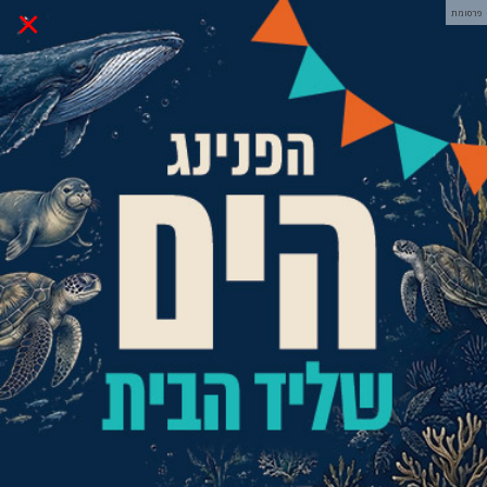
×
פרסומת