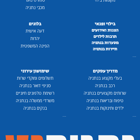
מכבי נתניה
בילוי ופנאי
בלוגים
הצגות ואירועים
דעה אישית
תרבות לילדים
יהדות
מסעדות בנתניה
הפינה המשפטית
תיירות בנתניה
...
מדריך עסקים
שימושון עירוני
בעלי מקצוע בנתניה
תשלומים ומוקדי שרות
רכב בנתניה
סניפי דואר בנתניה
שרותים מקצועיים בנתניה
רשימת טלפונים חיוניים
טיפוח ובריאות בנתניה
משרדי ממשלה בנתניה
ילדים ותינוקות בנתניה
בנקים בנתניה
...
...