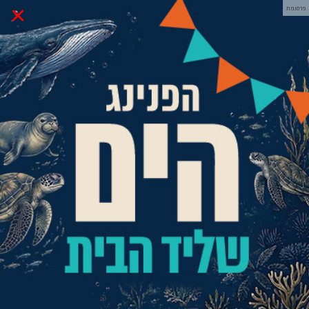
×
פרסומת