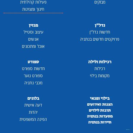
מבזקים
פעילות קהילתית
חינוך ומצוינות
נדל"ן
מגזין
חדשות נדל"ן
עיצוב וסטייל
פרויקטים חדשים בנתניה
אנשים
אוכל ומתכונים
רכילות ולילה
ספורט
רכילות
חדשות ספורט
מקומות בילוי
ספורט נוער
מכבי נתניה
בילוי ופנאי
בלוגים
הצגות ואירועים
דעה אישית
תרבות לילדים
יהדות
מסעדות בנתניה
הפינה המשפטית
תיירות בנתניה
...