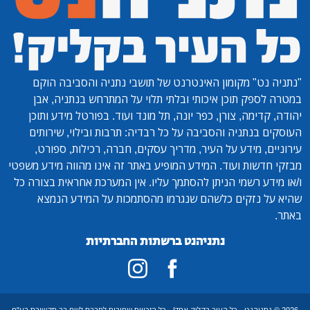
"נתניה נט"
מקומון האינטרנט של תושבי נתניה והסביבה הוקם
במטרה לספק תוכן איכותי ובלתי תלוי על המתרחש בנתניה, אבן
יהודה, קדימה, צורן, כפר יונה, תל מונד ועוד. בפורטל מידע ותוכן
העוסקים בנתניה והסביבה על כל רבדיה: תרבות ובילוי, שירותים
עירוניים, מידע על העיר, מדריך עסקים, חברה, רכילות, ספורט,
מבזקי חדשות ועוד. המידע המופיע באתר זה אינו מהווה מידע משפטי
ו/או מידע רשמי הניתן להסתמך עליו. אין המערכת אחראית בצורה כל
שהיא על נזקים כלשהם שנגרמו מהסתמכות על המידע הנמצא
באתר.
נתניהנט ברשתות החברתיות
2026 © נתניהנט - כל העיר בקליק אחד! - כל הזכויות שמורות לחברת לשם בר תקשורת בע"מ