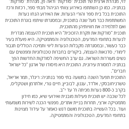
לוי, מנהלת ארצית של תוכנית "סודקות" ולאה פן, מנהלת "סודקות"
בנתניה. כמו כן השתתפו באירוע צוותי הניהול מבתי ספר, רכזות ורכז
התוכנית בכל בית ספר והורי הנערות. את האירוע הנחו נערות
המשתתפות כבר מעל שנה בתוכנית, ובמסגרתו שיתפו בוגרת התוכנית
ואם לתלמידה את חוויותיהן מהתוכנית.
תוכנית "סודקות את תקרת הזכוכית" היא תוכנית להעצמה מגדרית
לנערות בתחומי המדעים, הטכנולוגיה והמתמטיקה. היא פועלת בעיר
כבר כעשור, ובמסגרתה מקבלות הנערות ליווי ותמיכה הכוללים תגבור
לימודי, סדנאות העצמה, ביקורים בחברות טכנולוגיות ומפגשים עם
נשים מעוררות השראה. גם ערב החשיפה לסודקות החדשות הפך
בנתניה למסורת עירונית. התוכנית היא מיסודו של ארגון "כל ישראל
חברים".
התוכנית תפעל השנה בתשעה בתי ספר בנתניה: ריגלר, תמר אריאל,
טשרניחובסקי, אלדד, עגנון, לבוביץ, חיים גורי, אלתרמן ושטקליס,
בקרב כ-800 נערות מכיתה ח' עד י"ב.
לכל שכבה יש תוכנית פעילות מובנית ואירועי שיא, כמו חידון
מתמטיקה ארצי, תחרות בניית אתרים, מפגשי הכנה לשירות משמעותי
ועוד. בכל העשייה בתוכנית מושם דגש כאמור על עידוד מצוינות
בתחומי המדעים, הטכנולוגיה והמתמטיקה.