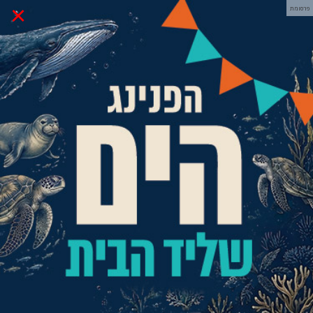
×
פרסומת