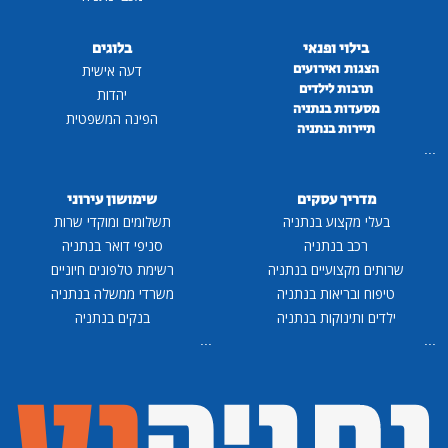
בילוי ופנאי
בלוגים
הצגות ואירועים
דעה אישית
תרבות לילדים
יהדות
מסעדות בנתניה
הפינה המשפטית
תיירות בנתניה
...
מדריך עסקים
שימושון עירוני
בעלי מקצוע בנתניה
תשלומים ומוקדי שרות
רכב בנתניה
סניפי דואר בנתניה
שרותים מקצועיים בנתניה
רשימת טלפונים חיוניים
טיפוח ובריאות בנתניה
משרדי ממשלה בנתניה
ילדים ותינוקות בנתניה
בנקים בנתניה
...
...