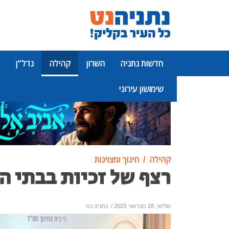
חדשות נתניה
השרון
קהילה
נדל"ן
שימושון עירוני
פרסומת
קהילה
חינוך ומצוינות
רצף של זכיות בבתי ה
שלישי, 28 פברואר 2023
/
נתניה נט