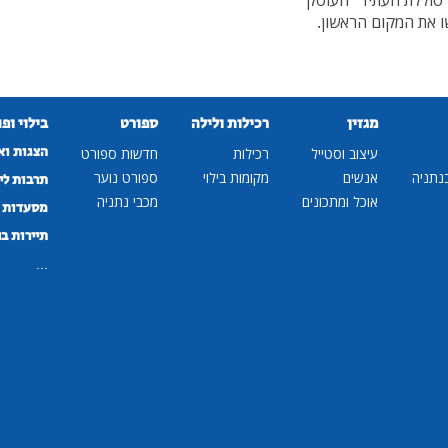
"סוללת העתיד" העוסק
ו את המקום הראשון.
מגזין
רכילות ולילה
ספורט
בילוי ופ
הצגות וא
עיצוב וסטייל
רכילות
חדשות ספורט
נתניה
אנשים
מקומות בילוי
ספורט נוער
תרבות לי
אוכל ומתכונים
מכבי נתניה
מסעדות ב
תיירות ב
...