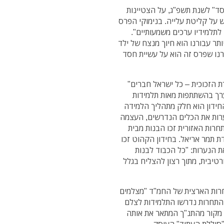
חסד" לשנת תשפ"ג, על הצטיינות
 על קליטת עלייה. בנימוקי הפרס
לתלמידיו ערכים משמעותיים".
תר עבורנו הוא חיוך מנצח של ילד
רנו שפרס זה הוא על עשיית חסד
 הזכוכית – כל ישראל חברים"
ערך בהשתתפות מאות תלמידות
חידון הוא חלק מתהליך הלמידה
ערות את הכלים הנדרשים, העצמה
חרות האזורית זכו הבנות מבית
 תמר אריאל. בחידון הקהוט זכו
את הנערות: "כל הכבוד לבנות
רטיבית, מתוך רצון להצליח בגלל
חרות הארצית של החמ"ד "מצלמים
ת התחרות נדרשו התלמידות לצלם
ר מקור מהתנ"ך המתאר את אותה