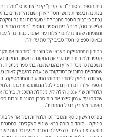
בית הספר היסודי "רועי קליין" קיבל את פרס "חמ"ד ו
בנתינה ובעשיית מעשי חסד לאורך שנת הלימודים בדגש
נכתב כי "בית הספר מחנך לחיי מעורבות ונתינה ומקנה 
אלישיב סגל, מנהל בית הספר, הוסיף: "הפרס הגדול ביו
ומשפחה שעזרנו להם לצלוח עוד אתגר. כבוד גדול עבו
ובאופן ספציפי חסד סביב קליטת עלייה".
בחידון המתמטיקה הארצי של תוכנית "סודקות את תקרת
קטפו תלמידות חיים גורי את המקום הראשון. החידון נ
משכבת ט' מכל הארץ ובהם שמונה בתי ספר מנתניה. ה
שמתקיים בתוכנית "סודקות" שנועדה להעניק לאותן נ
,הכוונה וחיזוק לימודי בתחומי המדעים והמתמטיקה. בת
הספר אלדד ובחידון נוסף לכל המשתתפות זכתה תלמידת
תלמידות ש"י עגנון. הילה לוי, מנהלת התוכנית, בירכה 
שלקחו על עצמן לייצג את בית ספרן בהוגנות וברוח ספו
האתגר ולא רק בגלל התחרות".
בפרס ראשון נוסף ומכובד זכו תלמידות תמר אריאל בת
פיזיקה – לומדים תורה בראי שינויי האקלים". במסגר
תופעה פיזיקלית , להציע לה הסבר מדעי וכל זאת לאו