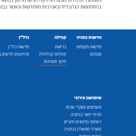
התופעה. תלמידות מגמת הפיזיקה הגישו סרטון בנושא 
בהתחממות הגלובלית ובאנרגיות מתחדשות וכאמור כבש
חדשות נתניה
קהילה
נדל"ן
חדשות מקומיות
בריאות
חדשות נדל"ן
מבזקים
פעילות קהילתית
פרויקטים חדשים ב
חינוך ומצוינות
שימושון עירוני
תשלומים ומוקדי שרות
סניפי דואר בנתניה
רשימת טלפונים חיוניים
משרדי ממשלה בנתניה