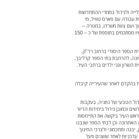
ייה ולגידול בממדי ההתחדשות
ת עבודה עם פארס טוויל, מי
 ועם צוות משרדו, במטרה –
להציף בפני המנהל את צורכי הבינוי בעיר, שנכון לעכשיו מסתכמים בתוספת של כ – 150
ית הספר היסודי ברחוב רד"ק,
נה, להרחבת בתי הספר קרליבך,
ת השרון וגני ילדים ברחבי העיר.
ת בהקדם לאחר שהעירייה קיבלה
דול הטבעי של נתניה, בעקבות
ם וכמובן גידול ביחידות הדיור
. ראש העיר ביקשה את התייחסות
האחרונה וכן לבתי הספר שנבנו
אליק, יבנה ותחכמוני ולצרכי החינוך
א עדכניות לאחר ששנים פעל