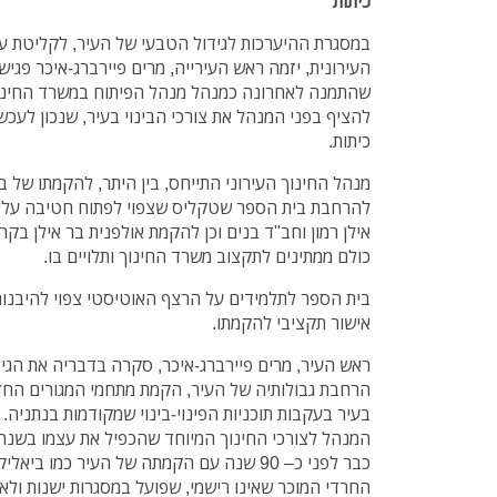
כיתות
במסגרת ההיערכות לגידול הטבעי של העיר, לקליטת על
העירונית, יזמה ראש העירייה, מרים פיירברג-איכר פגיש
שהתמנה לאחרונה כמנהל מנהל הפיתוח במשרד החינוך
כיתות.
מנהל החינוך העירוני התייחס, בין היתר, להקמתו של ב
להרחבת בית הספר שטקליס שצפוי לפתוח חטיבה עליו
אילן רמון וחב"ד בנים וכן להקמת אולפנית בר אילן בקרי
כולם ממתינים לתקצוב משרד החינוך ותלויים בו.
בית הספר לתלמידים על הרצף האוטיסטי צפוי להיבנו
אישור תקציבי להקמתו.
ראש העיר, מרים פיירברג-איכר, סקרה בדבריה את הגי
הרחבת גבולותיה של העיר, הקמת מתחמי המגורים החדשי
בעיר בעקבות תוכניות הפינוי-בינוי שמקודמות בנתניה
המנהל לצורכי החינוך המיוחד שהכפיל את עצמו בשנה 
כבר לפני כ– 90 שנה עם הקמתה של העיר כמו בי
החרדי המוכר שאינו רישמי, שפועל במסגרות ישנות ול