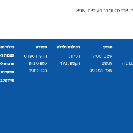
, ארז טל וגזבר העירייה, שגיא
מגזין
רכילות ולילה
ספורט
בילוי ופ
הצגות וא
עיצוב וסטייל
רכילות
חדשות ספורט
נתניה
אנשים
מקומות בילוי
ספורט נוער
תרבות לי
אוכל ומתכונים
מכבי נתניה
מסעדות ב
תיירות ב
...