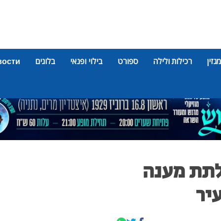
מגזין
רכילות ולילה
ספורט
בילוי ופנאי
בלוגים
вости
לתת מענה
יר