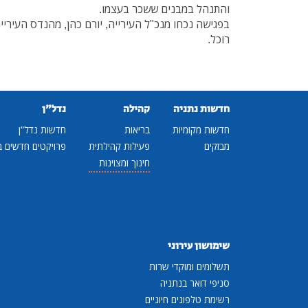
והתנהל במבנים ששכר בעצמו.
בפגישה נכחו מנכ"ל העירייה, יורם כהן, מהנדס העירייה
רוכל.
חדשות נתניה
קהילה
נדל"ן
חדשות מקומיות
בריאות
חדשות נדל"ן
מבזקים
פעילות קהילתית
פרויקטים חדשים ב
חינוך ומצוינות
שימושון עירוני
תשלומים ומוקדי שרות
סניפי דואר בנתניה
רשימת טלפונים חיוניים