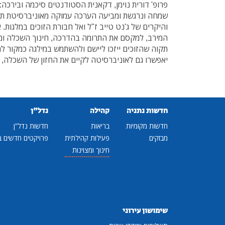
פרופ' דורית נוימן, דקאנית הסטודנטים סיכמה ובירכה:
שמחה ונרגשת ומביעה הערכה עמוקה מאוניברסיטת תל-
והיקרים של ג'נט טייב ז"ל ואל חבורת הזוכים במלגות.
המירב, למקסם את התרומה בהדרכה, חינוך השכלה ומתן 
תקוה שהזוכים ייזכו ליישם ולהשתמש במילגה כמקור ל
יאפשרו גם לאוניברסיטה לקיים את החזון של השכלה, יד
חדשות נתניה
קהילה
נדל"ן
חדשות מקומיות
בריאות
חדשות נדל"ן
מבזקים
פעילות קהילתית
פרויקטים חדשים ב
חינוך ומצוינות
שימושון עירוני