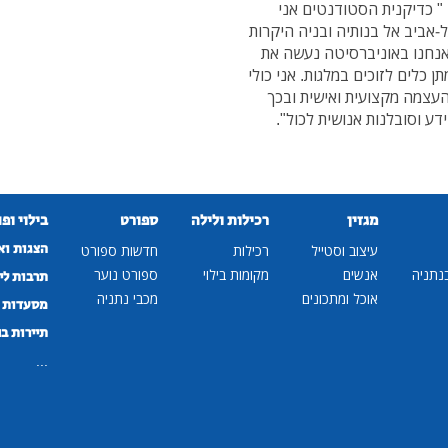
 " כדיקנית הסטודנטים אני
אביב אל בנותיה ובניה היקרות
 אנחנו באוניברסיטה נעשה את
כלים לזוכים במלגות. אני כולי
העצמה מקצועית ואישית ובכך
ע וסובלנות אנושית לכול".
מגזין
רכילות ולילה
ספורט
בילוי ופ
הצגות וא
עיצוב וסטייל
רכילות
חדשות ספורט
נתניה
אנשים
מקומות בילוי
ספורט נוער
תרבות לי
אוכל ומתכונים
מכבי נתניה
מסעדות ב
תיירות ב
...