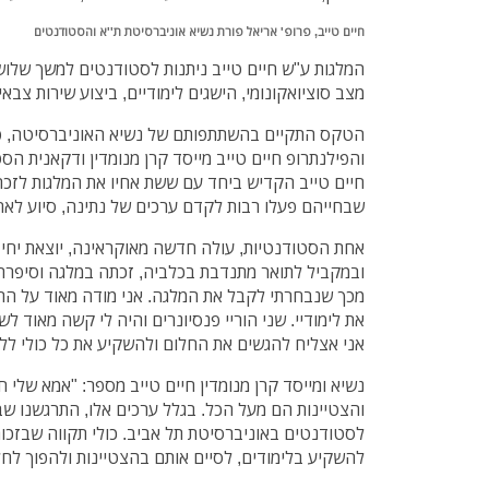
חיים טייב, פרופ' אריאל פורת נשיא אוניברסיטת ת''א והסטודנטים
המלגות ע"ש חיים טייב ניתנות לסטודנטים למשך שלוש
מצב סוציואקונומי, הישגים לימודיים, ביצוע שירות צבאי
הטקס התקיים בהשתתפותם של נשיא האוניברסיטה, פר
והפילנתרופ חיים טייב מייסד קרן מנומדין ודקאנית הסטו
חיים טייב הקדיש ביחד עם ששת אחיו את המלגות לזכר ה
שבחייהם פעלו רבות לקדם ערכים של נתינה, סיוע לא
אחת הסטודנטיות, עולה חדשה מאוקראינה, יוצאת יחידת
ובמקביל לתואר מתנדבת בכלביה, זכתה במלגה וסיפרה
מכך שנבחרתי לקבל את המלגה. אני מודה מאוד על הת
את לימודיי. שני הוריי פנסיונרים והיה לי קשה מאוד ל
אני אצליח להגשים את החלום ולהשקיע את כל כולי לל
נשיא ומייסד קרן מנומדין חיים טייב מספר: "אמא שלי 
והצטיינות הם מעל הכל. בגלל ערכים אלו, התרגשנו ש
לסטודנטים באוניברסיטת תל אביב. כולי תקווה שבזכו
להשקיע בלימודים, לסיים אותם בהצטיינות ולהפוך לח