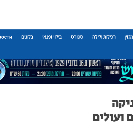
מגזין
רכילות ולילה
ספורט
בילוי ופנאי
בלוגים
вости
יקה
 ועולים