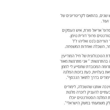
 שנים, בהתאם לקריטריונים של
 ועוד.
ופ' אריאל פורת, איש העסקים
דנטים פרופ' דורית נוימן.
וריהם ג'נט ואליהו ז"ל
חר, השכלה ואחדות המשפחה.
 הטכנולוגית של חיל המודיעין
 בהתרגשות: " אני מתרגשת מאוד
רומה המכובדת שתסייע לי לממן
שאת בעלויות, כעת בזכות המלגה
ימודים בדרך לתואר הנכסף".
חינכה אותנו שהשכלה, לימודים
בעתיים להעניק לזכרה מלגות
ת המלגה הסטודנטים יוכלו
לק משמעותי במשק הישראלי".