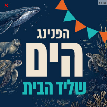
×
פרסומת