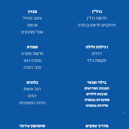
נדל"ן
מגזין
חדשות נדל"ן
עיצוב וסטייל
פרויקטים חדשים בנתניה
אנשים
אוכל ומתכונים
רכילות ולילה
ספורט
רכילות
חדשות ספורט
מקומות בילוי
ספורט נוער
מכבי נתניה
בילוי ופנאי
בלוגים
הצגות ואירועים
דעה אישית
תרבות לילדים
יהדות
מסעדות בנתניה
הפינה המשפטית
תיירות בנתניה
...
מדריך עסקים
שימושון עירוני