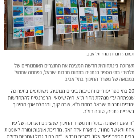
תמונה: דוברות מחוז תל אביב
תערוכה בינתחומית חדשה המציגה את התוצרים האומנותיים של
תלמידי בתי הספר בנתניה בתחום תרבות ישראל, נפתחה אתמול
במבואה של משרד החינוך בתל אביב
20 בתי ספר יסודיים וחטיבות ביניים מנתניה, משתתפים בתערוכה
שנפתחה ע"י מנהלת מחוז ת"א, חיה שיטאי, הרפרנטית להתחדשות
יהודית ותרבות ישראל במחוז ת"א, שרה קוך, ומנהלת אגף החינוך
בעיריית נתניה, טובה דולב.
"זו פעם ראשונה בתולדות משרד החינוך שמציגים תערוכה של עיר
אחת ולא של מחוז", מתארת אלה זאק, מדריכת אומנות ומורה לאומנות
בבית הספר 'יגאל אלון' בקרית נורדאו. "זה כבוד גדול ואחריות גדולה