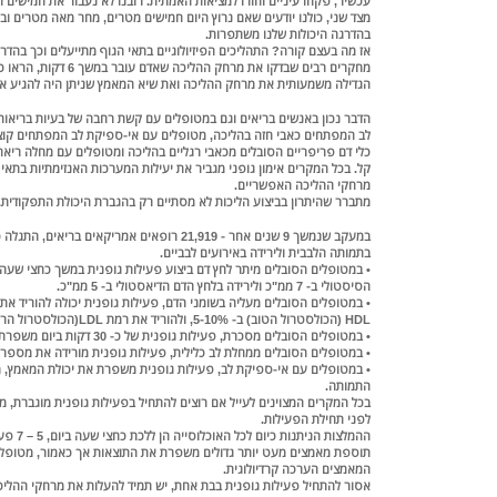
עכשיו , פקחו עיניים וחזרו למציאות האמתית. רובנו לא נעבור את חמישים
מצד שני, כולנו יודעים שאם נרוץ היום חמישים מטרים, מחר מאה מטרים וב
בהדרגה היכולות שלנו משתפרות.
אז מה בעצם קורה? התהליכים הפיזיולוגיים בתאי הגוף מתייעלים וכך בהדרגה
הגדילה משמעותית את מרחק ההליכה ואת שיא המאמץ שניתן היה להגיע אלי
הדבר נכון באנשים בריאים וגם במטופלים עם קשת רחבה של בעיות בריאותי
לב המפתחים כאבי חזה בהליכה, מטופלים עם אי-ספיקת לב המפתחים קוצ
כלי דם פריפריים הסובלים מכאבי רגליים בהליכה ומטופלים עם מחלה ריא
קל. בכל המקרים אימון גופני מגביר את יעילות המערכות האנזימתיות בתאי
מרחקי ההליכה האפשריים.
מתברר שהיתרון בביצוע הליכות לא מסתיים רק בהגברת היכולת התפקודית.
במעקב שנמשך 9 שנים אחר - 21,919 רופאים אמריקאים
בתמותה הלבבית ולירידה באירועים לבביים.
הסיסטולי ב- 7 ממ"כ ולירידה בלחץ הדם הדיאסטולי ב- 5 ממ"כ.
HDL (הכולסטרול הטוב) ב- 5-10%, ולהוריד את רמת LDL(הכולסטרול הרע) ב- 5%.
• במטופלים הסובלים מסכרת, פעילות גופנית של כ- 30 דקות ביום משפרת את איזון רמת הגלוקוז.
• במטופלים הסובלים ממחלת לב כלילית, פעילות גופנית מורידה את מספר 
• במטופלים עם אי-ספיקת לב, פעילות גופנית משפרת את יכולת המאמץ, מ
התמותה.
בכל המקרים המצוינים לעייל אם רוצים להתחיל בפעילות גופנית מוגברת, מע
לפני תחילת הפעילות.
תוספת מאמצים מעט יותר גדולים משפרת את התוצאות אך כאמור, מטופלים 
המאמצים הערכה קרדיולוגית.
אסור להתחיל פעילות גופנית בבת אחת, יש תמיד להעלות את מרחקי ההליכ