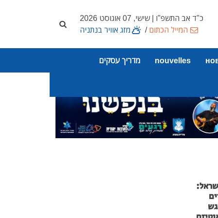
כ"ד אב התשפ"ו | שישי, 07 אוגוסט 2026
המייל הכתום
/
מזג אוויר בנתניה
но
nouvelles
מדריך עסקים
שראל:
ים
גש
וטיזם