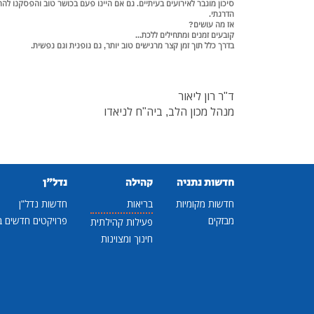
סיכון מוגבר לאירועים בעיתיים. גם אם היינו פעם בכושר טוב והפסקנו לה
הדרגתי.
אז מה עושים?
קובעים זמנים ומתחילים ללכת...
בדרך כלל תוך זמן קצר מרגישים טוב יותר, גם גופנית וגם נפשית.
ד"ר רון ליאור
מנהל מכון הלב, ביה"ח לניאדו
חדשות נתניה
קהילה
נדל"ן
חדשות מקומיות
בריאות
חדשות נדל"ן
מבזקים
פרויקטים חדשים ב
פעילות קהילתית
חינוך ומצוינות