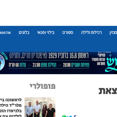
מגזין
רכילות ולילה
ספורט
בילוי ופנאי
בלוגים
вости
פופולרי
צאת
לראשונה בי
מלר"ד הילד
בלניאדו הונ
לילדים עם א