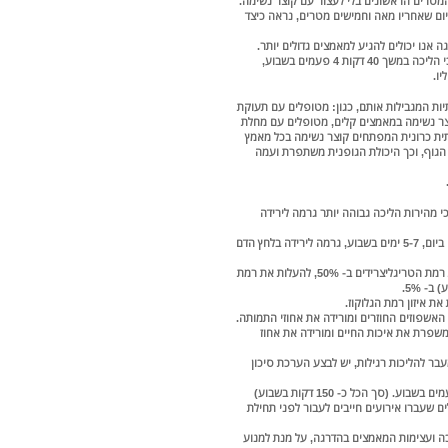
 המטרים הראשונים בלי לעצור עם קוצר נשימה.
יום שאחריו מאה וחמישים מטרים, נראה כיצד
 אנו יכולים להגיע למאמצים גדולים יותר.
מחקרים רבים שבדקו את מרחק ההליכה שאדם עובר במשך 6 דקות, הראו כי הליכה במשך 40 דקות 4 פעמים בשבוע,
ו.
ות המגבילות אותם, כגון: מטופלים עם תעוקת
ר נשימה במאמצים קלים, מטופלים עם מחלת
תית כרונית המפתחים קוצר נשימה בכל מאמץ
 הגוף, וכך היכולת הגופנית משתפרת ועמה
 בריאים, התגלה כי מהירות הליכה גבוהה יותר גרמה לירידה
• במטופלים הסובלים מיתר לחץ דם ביצוע פעילות גופנית במשך כחצי שעה ביום, 5-7 ימים בשבוע, גרמה לירידה בלחץ הדם
• במטופלים הסובלים מעליה בשומני הדם, פעילות גופנית יכולה להוריד את רמת הטריגליצרידים ב- 50%, להעלות את רמת
האשפוזים החוזרים ומורידה את אחוזי התמותה.
שפרת את איכות החיים ומורידה את אחוז
בר להליכות רגילות, יש לבצע הערכת סיכון
ההמלצות הניתנות כיום לכל האוכלוסייה הן ללכת כחצי שעה ביום, 5 – 7 פעמים בשבוע. (סך הכל כ- 150 דקות בשבוע)
שעברו אירועים חייבים לעבור לפני תחילת
ה ועצימות המאמצים בהדרגה, על מנת למנוע