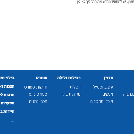
תאמן, יש להתחיל מחדש את התהליך באופן
מגזין
רכילות ולילה
ספורט
בילוי ופ
הצגות וא
עיצוב וסטייל
רכילות
חדשות ספורט
נתניה
אנשים
מקומות בילוי
ספורט נוער
תרבות לי
אוכל ומתכונים
מכבי נתניה
מסעדות ב
תיירות ב
...