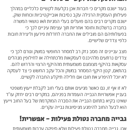
בעוד ישנם מקרים כי חברות אכן נקלעות לקשיים כלכליים במהלך
פעילותן העסקית הרגילה עקב נסיבות אובייקטיביות וכוחות שוק,
ישנם מקרים רבים בהם פועלים בעלי המניות ו/או נושאי המשרה
בחברה ברשלנות וחוסר אחריות תוך עצימת עיניים לכך כי
בפעולותיהם הם מובילים את החברה לחדלות פירעון וליצירת חובות
כלפי צדדים שלישיים.
מצב עניינים זה מסב נזק רב למסחר החופשי במשק וגורם לכך כי
צדדים נרתעים מלהיכנס לעסקאות מלכתחילה או לחילופין מנהלים
עסקאות בהיקף מצומצם משמעותית מההיקף הרצוי והדרוש להם.
בהתאם, קטן היקף המסחר במשק והכל עקב החשש כי צד לעסקה
לא יוכל להיפרע את חובו אם חלילה תיקלע החברה לקשיים.
לא זו אף זו, גם כאשר מגיעים אותם בעלי חוב לקבלת ייעוץ משפטי
בעניין אפשרויות הגבייה העומדות בפניהם, במקרים רבים יחזק עו"ד
שאינו בקיא בתחום הגבייה את הסברה המוקדמת של בעל החוב וייעץ
הוא לבעל החוב להימנע מניסיונות גבייה עקרים.
גבייה מחברה נטולת פעילות - אפשרית!
אכן, גבייה מחברה נטולת פעילות שלא סיפקה ערבות משמעותית