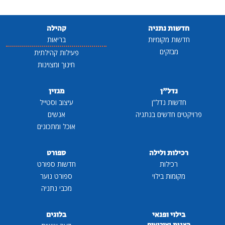
חדשות נתניה
קהילה
חדשות מקומיות
בריאות
מבזקים
פעילות קהילתית
חינוך ומצוינות
נדל"ן
מגזין
חדשות נדל"ן
עיצוב וסטייל
פרויקטים חדשים בנתניה
אנשים
אוכל ומתכונים
רכילות ולילה
ספורט
רכילות
חדשות ספורט
מקומות בילוי
ספורט נוער
מכבי נתניה
בילוי ופנאי
בלוגים
הצגות ואירועים