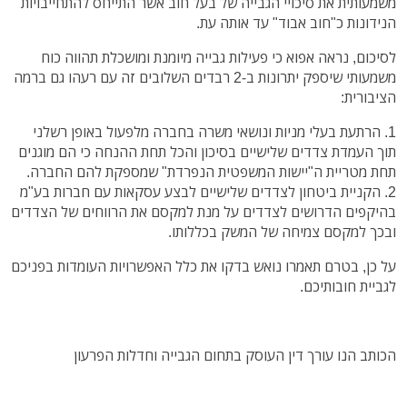
משמעותית את סיכויי הגבייה של בעל חוב אשר התייחס להתחייבויות
הנידונות כ"חוב אבוד" עד אותה עת.
לסיכום, נראה אפוא כי פעילות גבייה מיומנת ומושכלת תהווה כוח
משמעותי שיספק יתרונות ב-2 רבדים השלובים זה עם רעהו גם ברמה
הציבורית:
1. הרתעת בעלי מניות ונושאי משרה בחברה מלפעול באופן רשלני
תוך העמדת צדדים שלישיים בסיכון והכל תחת ההנחה כי הם מוגנים
תחת מטריית ה"יישות המשפטית הנפרדת" שמספקת להם החברה.
2. הקניית ביטחון לצדדים שלישיים לבצע עסקאות עם חברות בע"מ
בהיקפים הדרושים לצדדים על מנת למקסם את הרווחים של הצדדים
ובכך למקסם צמיחה של המשק בכללותו.
על כן, בטרם תאמרו נואש בדקו את כלל האפשרויות העומדות בפניכם
לגביית חובותיכם.
הכותב הנו עורך דין העוסק בתחום הגבייה וחדלות הפרעון