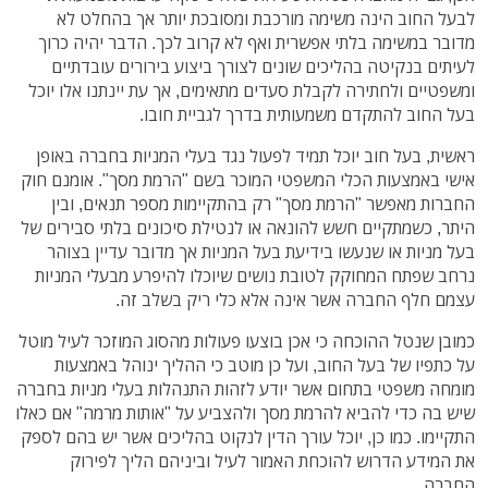
לבעל החוב הינה משימה מורכבת ומסובכת יותר אך בהחלט לא
מדובר במשימה בלתי אפשרית ואף לא קרוב לכך. הדבר יהיה כרוך
לעיתים בנקיטה בהליכים שונים לצורך ביצוע בירורים עובדתיים
ומשפטיים ולחתירה לקבלת סעדים מתאימים, אך עת יינתנו אלו יוכל
בעל החוב להתקדם משמעותית בדרך לגביית חובו.
ראשית, בעל חוב יוכל תמיד לפעול נגד בעלי המניות בחברה באופן
אישי באמצעות הכלי המשפטי המוכר בשם "הרמת מסך". אומנם חוק
החברות מאפשר "הרמת מסך" רק בהתקיימות מספר תנאים, ובין
היתר, כשמתקיים חשש להונאה או לנטילת סיכונים בלתי סבירים של
בעל מניות או שנעשו בידיעת בעל המניות אך מדובר עדיין בצוהר
נרחב שפתח המחוקק לטובת נושים שיוכלו להיפרע מבעלי המניות
עצמם חלף החברה אשר אינה אלא כלי ריק בשלב זה.
כמובן שנטל ההוכחה כי אכן בוצעו פעולות מהסוג המוזכר לעיל מוטל
על כתפיו של בעל החוב, ועל כן מוטב כי ההליך ינוהל באמצעות
מומחה משפטי בתחום אשר יודע לזהות התנהלות בעלי מניות בחברה
שיש בה כדי להביא להרמת מסך ולהצביע על "אותות מרמה" אם כאלו
התקיימו. כמו כן, יוכל עורך הדין לנקוט בהליכים אשר יש בהם לספק
את המידע הדרוש להוכחת האמור לעיל וביניהם הליך לפירוק
החברה.