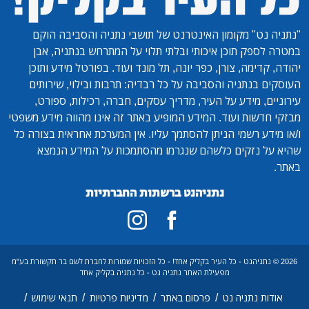
"נתניה נט"
מקומון האינטרנט של תושבי נתניה והסביבה הוקם
במטרה לספק תוכן איכותי ובלתי תלוי על המתרחש בנתניה, אבן
יהודה, קדימה, צורן, כפר יונה, תל מונד ועוד. בפורטל מידע ותוכן
העוסקים בנתניה והסביבה על כל רבדיה: תרבות ובילוי, שירותים
עירוניים, מידע על העיר, מדריך עסקים, חברה, רכילות, ספורט,
מבזקי חדשות ועוד. המידע המופיע באתר זה אינו מהווה מידע משפטי
ו/או מידע רשמי הניתן להסתמך עליו. אין המערכת אחראית בצורה כל
שהיא על נזקים כלשהם שנגרמו מהסתמכות על המידע הנמצא
באתר.
נתניהנט ברשתות החברתיות
2026 © נתניהנט - כל העיר בקליק אחד! - כל הזכויות שמורות לחברת לשם בר תקשורת בע"מ
מפעילת האתר נתניה נט - כל נתניה בקליק אחד
/
/
/
/
אודות נתניה נט
פרסום באתר
מדיניות פרטיות
תנאי שימוש