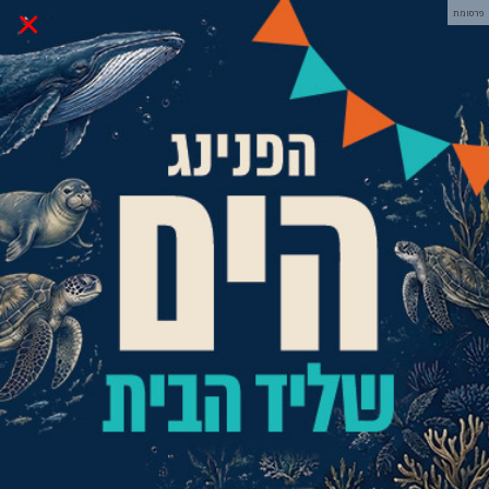
×
פרסומת