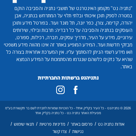
"נתניה נט"
מקומון האינטרנט של תושבי נתניה והסביבה הוקם
במטרה לספק תוכן איכותי ובלתי תלוי על המתרחש בנתניה, אבן
יהודה, קדימה, צורן, כפר יונה, תל מונד ועוד. בפורטל מידע ותוכן
העוסקים בנתניה והסביבה על כל רבדיה: תרבות ובילוי, שירותים
עירוניים, מידע על העיר, מדריך עסקים, חברה, רכילות, ספורט,
מבזקי חדשות ועוד. המידע המופיע באתר זה אינו מהווה מידע משפטי
ו/או מידע רשמי הניתן להסתמך עליו. אין המערכת אחראית בצורה כל
שהיא על נזקים כלשהם שנגרמו מהסתמכות על המידע הנמצא
באתר.
נתניהנט ברשתות החברתיות
2026 © נתניהנט - כל העיר בקליק אחד! - כל הזכויות שמורות לחברת לשם בר תקשורת בע"מ
מפעילת האתר נתניה נט - כל נתניה בקליק אחד
/
/
/
/
אודות נתניה נט
פרסום באתר
מדיניות פרטיות
תנאי שימוש
/
נגישות
צרו קשר