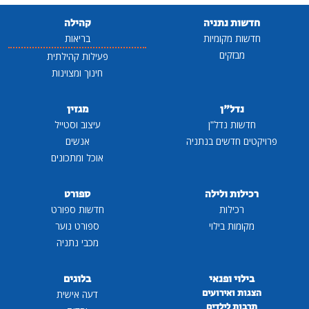
חדשות נתניה
קהילה
חדשות מקומיות
בריאות
מבזקים
פעילות קהילתית
חינוך ומצוינות
נדל"ן
מגזין
חדשות נדל"ן
עיצוב וסטייל
פרויקטים חדשים בנתניה
אנשים
אוכל ומתכונים
רכילות ולילה
ספורט
רכילות
חדשות ספורט
מקומות בילוי
ספורט נוער
מכבי נתניה
בילוי ופנאי
בלוגים
הצגות ואירועים
דעה אישית
תרבות לילדים