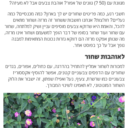
מגוונת עם (50 ?) גוונים של אפור? אוהבת צבעים אבל לא מעיזה?
חשבי רגע, כמה פריטים שחורים יש לך בארון? כמה מכנסיים? כמה
נעליים? חולצות? אנחנו חושבות ששחור זה מרזה ושחור מתאים
להכל, והאמת היא שדוקא צבעים מוסיפים עניין ושיק למלתחה, שחור
עם שחור ועוד שחור בסופו של דבר הופך למשעמם ושחור אינו מרזה,
מה שנותן אפקט מרזה הם דווקא גזרות נכונות המתאימות למבנה
גופך אבל על כך בפוסט אחר.
לאוהבות שחור
למכורות לשחור אמליץ להתחיל בהדרגה, עם כחולים, אפורים, בגדים
שחורים עם הדפסים צבעוניים קטנים, אפשר להוסיף אקססוריז
צבעוניים כמו שרשרת, צעיף, נעל ואפילו שפתון, זה ישבור את הלוק
השחור המונוטוני, לא תאמינו לשינוי המבורך.