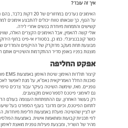
איך זה עובד?
האימונים נערכים במחזורים של 
על הגוף, כך שבאותו טווח יכולים להתבצע אימונים למת
קשישים והתמחות מיוחדת בנשים אחרי לידה.
אולי קשה להאמין, אבל האימונים הקצרים האלה, שווים 
כושר קונבנציונלי. כמו כן, בסטודיו אי-פיט בחוף הירו
מבוצעת תחת מעקב מדוקדק של ההיקפים והמדדים של ה
מוצגות בפניו באופן סדיר ההתקדמות והשינויים אותם 
אפקט החליפה
סוכנות החלל האמריקאית נאס"א, על מנת לאפשר לאסט
גופניים. מאז, שימשה השיטה בעיקר עבור צרכים טיפולי
גם לאימוני פיטנס לספורטאים מקצוענים.
רק בעשור האחרון, עם ההתפתחות העצומה בעולם הדיג
לתחום הפיטנס, וכיום מדובר בענף הספורט בעל שיעור
יש לציין שהשיטה פועלת באמצעות חליפות מיוחדות, המ
לפי תכניות קבועות ומותאמות אישית. באמצעות הפולסי
מהיר של השריר, ומבצעת פעילות גופנית מואצת לאימון חז