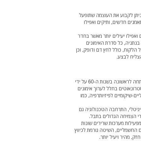
20 דקות בלבד, בהם ניתן לקבוע את העוצמה שתופעל
אמנים חדשים, ותיקים ואפילו
ואפילו יעילים יותר מאשר בחדר
ק בנתניה, כל סדרת האימונים
לקוח, כולל לחץ דם ודופק, וכן
הצליח לבצע.
קיצור תולדות האימון: שיטת האימון באמצעות EMS פותחה לראשונה בשנות ה-60 על ידי
רונאוטים בחלל לערוך אימונים
ים-שיקומיים לפיזיותרפיה, כמו
יטלי, התרחבה הטכנולוגיה גם
י הצמיחה הגדולים בתבל.
פעילות מערכות שרירים שונות
ם החשמליים, השיטה גורמת לכיווץ
ק, מהיר ויעיל יותר.