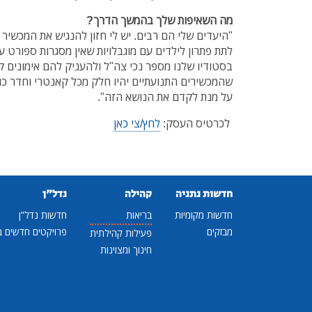
מה השאיפות שלך בהמשך הדרך?
"היעדים שלי הם רבים. יש לי חזון להנגיש את המכשיר ה
לתת פתרון לילדים עם מוגבלויות שאין מסגרות ספורט ע
בסטודיו שלנו מספר נכי צה"ל ולהעניק להם אימונים ק
שהמכשירים התנועתיים יהיו חלק מכל קאנטרי וחדר כו
על מנת לקדם את הנושא הזה".
לכרטיס העסק:
לחץ/צי כאן
חדשות נתניה
קהילה
נדל"ן
חדשות מקומיות
בריאות
חדשות נדל"ן
מבזקים
פרויקטים חדשים ב
פעילות קהילתית
חינוך ומצוינות