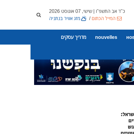
כ"ד אב התשפ"ו | שישי, 07 אוגוסט 2026
המייל הכתום
/
מזג אוויר בנתניה
но
nouvelles
מדריך עסקים
שראל:
ים
גש
וטיזם