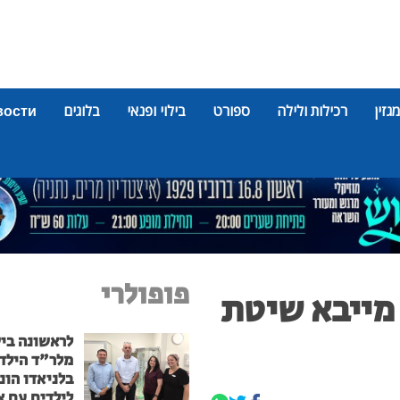
מגזין
רכילות ולילה
ספורט
בילוי ופנאי
בלוגים
вости
פופולרי
מייבא שיטת
לראשונה בי
מלר"ד הילד
בלניאדו הונ
לילדים עם א