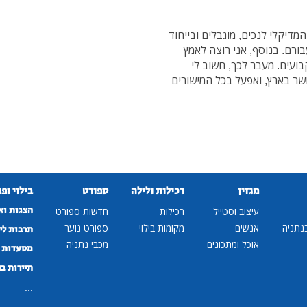
מדיקלי לנכים, מוגבלים ובייחוד
בורם. בנוסף, אני רוצה לאמץ
בועים. מעבר לכך, חשוב לי
שר בארץ, ואפעל בכל המישורים
מגזין
רכילות ולילה
ספורט
בילוי ופ
הצגות וא
עיצוב וסטייל
רכילות
חדשות ספורט
נתניה
אנשים
מקומות בילוי
ספורט נוער
תרבות לי
אוכל ומתכונים
מכבי נתניה
מסעדות ב
תיירות ב
...