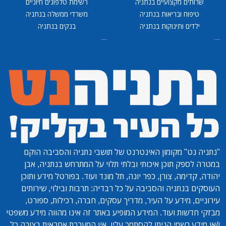
שרותים מקצועיים בנתניה
רשימת טלפונים חיוניים
טיפוח ובריאות בנתניה
משרדי ממשלה בנתניה
ילדים ותינוקות בנתניה
בנקים בנתניה
...
...
"נתניה נט"
מקומון האינטרנט של תושבי נתניה והסביבה הוקם
במטרה לספק תוכן איכותי ובלתי תלוי על המתרחש בנתניה, אבן
יהודה, קדימה, צורן, כפר יונה, תל מונד ועוד. בפורטל מידע ותוכן
העוסקים בנתניה והסביבה על כל רבדיה: תרבות ובילוי, שירותים
עירוניים, מידע על העיר, מדריך עסקים, חברה, רכילות, ספורט,
מבזקי חדשות ועוד. המידע המופיע באתר זה אינו מהווה מידע משפטי
ו/או מידע רשמי הניתן להסתמך עליו. אין המערכת אחראית בצורה כל