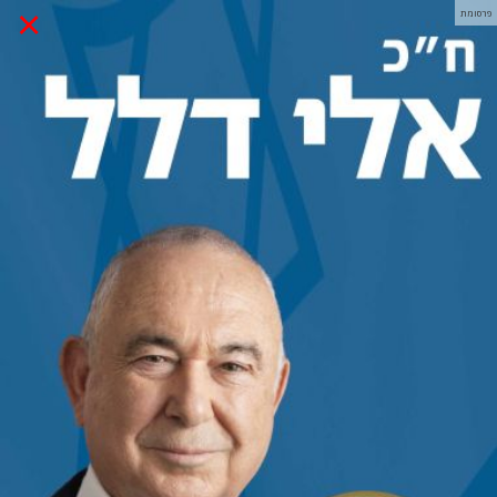
×
פרסומת