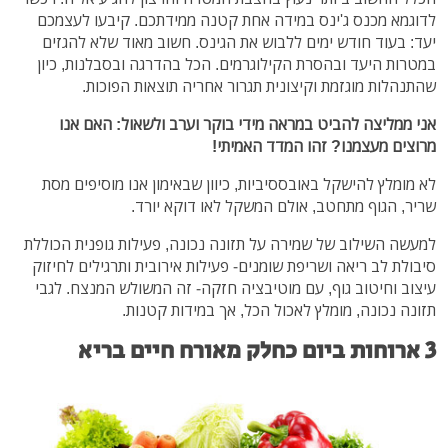
לדוגמא מכנס ג'ינס במידה אחת קטנה ממידתכם. קיבעו לעצמכם
יעד: בעוד חודש ימים ללבוש את הגינס. חשוב מאוד שלא להגזים
במטרות היעד ובהסרת הקילוגרמים. הכל בהדרגה ובסבלנות, כיון
שהתנהלות מוגזמת וקיצונית תגרור אחריה תוצאות הפוכות.
אני ממליצה להביט במראה מידי בוקר וערב ולשאול: האם אנו
מרוצים מעצמנו? זהו המדד האמיתי!
לא מומלץ להישקל באובססיביות, כיוון שבאימון אנו מוסיפים מסת
שריר, הגוף מתחטב, אולם המשקל לאו דוקא יורד.
למעשה השילוב של שמירה על תזונה נכונה, פעילות גופנית הכוללת
סיבולת לב ריאה ושריפת שומנים- פעילות אירובית ותרגילים לחיזוק
עיצוב וחיטוב גוף, עם מוטיבציה חזקה- זה המשולש המנצח. לגבי
תזונה נכונה, מומלץ לאכול הכל, אך במידות קטנות.
3 ארוחות ביום כחלק מאורח חיים בריא