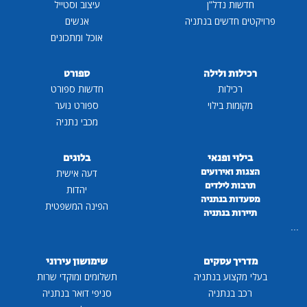
חדשות נדל"ן
עיצוב וסטייל
פרויקטים חדשים בנתניה
אנשים
אוכל ומתכונים
רכילות ולילה
ספורט
רכילות
חדשות ספורט
מקומות בילוי
ספורט נוער
מכבי נתניה
בילוי ופנאי
בלוגים
הצגות ואירועים
דעה אישית
תרבות לילדים
יהדות
מסעדות בנתניה
הפינה המשפטית
תיירות בנתניה
...
מדריך עסקים
שימושון עירוני
בעלי מקצוע בנתניה
תשלומים ומוקדי שרות
רכב בנתניה
סניפי דואר בנתניה