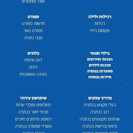
אוכל ומתכונים
רכילות ולילה
ספורט
רכילות
חדשות ספורט
מקומות בילוי
ספורט נוער
מכבי נתניה
בילוי ופנאי
בלוגים
הצגות ואירועים
דעה אישית
תרבות לילדים
יהדות
מסעדות בנתניה
הפינה המשפטית
תיירות בנתניה
...
מדריך עסקים
שימושון עירוני
בעלי מקצוע בנתניה
תשלומים ומוקדי שרות
רכב בנתניה
סניפי דואר בנתניה
שרותים מקצועיים בנתניה
רשימת טלפונים חיוניים
טיפוח ובריאות בנתניה
משרדי ממשלה בנתניה