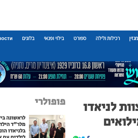
מגזין
רכילות ולילה
ספורט
בילוי ופנאי
בלוגים
вости
פופולרי
וות לניאדו
לואים
לראשונה בי
מלר"ד הילד
בלניאדו הונ
לילדים עם א