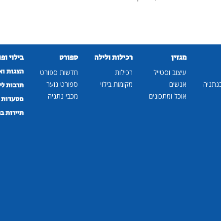
מגזין
רכילות ולילה
ספורט
בילוי ופ
הצגות וא
עיצוב וסטייל
רכילות
חדשות ספורט
נתניה
אנשים
מקומות בילוי
ספורט נוער
תרבות לי
אוכל ומתכונים
מכבי נתניה
מסעדות ב
תיירות ב
...