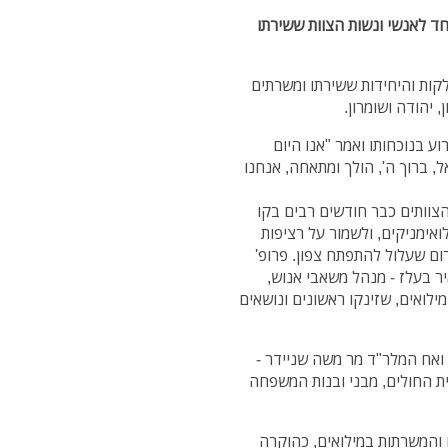
חד לאנשי ונשות הצוות ששירתו
לקות והיחידות ששירתו ומשרתים
 יהודה ושומרון.
ע בנוכחותו ואמר "אנו היום
 ברוך ה', הולך ומתאחה, אנחנו
 הצוותים כבר חודשים רבים בקו
אימניקים, ולשמור על רציפות
ום שעלול להתפתח צפון. פרופ'
יר בעלז - מנהל משאבי אנוש,
לואים, שזינקו ראשונים ונושאים
 ואח המלר"ד מר משה שניידר -
ת החולים, מבני ובנות המשפחה
והמשרתות במילואים, כהוקרה