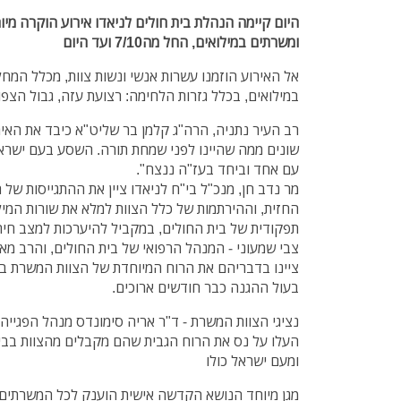
היום קיימה הנהלת בית חולים לניאדו אירוע הוקרה מיו
ומשרתים במילואים, החל מה7/10 ועד היום
אל האירוע הוזמנו עשרות אנשי ונשות צוות, מכלל המח
במילואים, בכלל גזרות הלחימה: רצועת עזה, גבול הצפון,
רב העיר נתניה, הרה"ג קלמן בר שליט"א כיבד את האירו
שונים ממה שהיינו לפני שמחת תורה. השסע בעם ישראל,
עם אחד וביחד בעז"ה ננצח".
מר נדב חן, מנכ"ל בי"ח לניאדו ציין את ההתגייסות של
החזית, וההירתמות של כלל הצוות למלא את שורות המילו
תפקודית של בית החולים, במקביל להיערכות למצב חיר
צבי שמעוני - המנהל הרפואי של בית החולים, והרב מא
ציינו בדבריהם את הרוח המיוחדת של הצוות המשרת במי
בעול ההגנה כבר חודשים ארוכים.
נציגי הצוות המשרת - ד"ר אריה סימונדס מנהל הפגייה
העלו על נס את הרוח הגבית שהם מקבלים מהצוות בבי
ומעם ישראל כולו
מגן מיוחד הנושא הקדשה אישית הוענק לכל המשרתים 