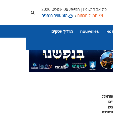
כ"ג אב התשפ"ו | חמישי, 06 אוגוסט 2026
המייל הכתום
/
מזג אוויר בנתניה
но
nouvelles
מדריך עסקים
שראל:
ים
גש
וטיזם