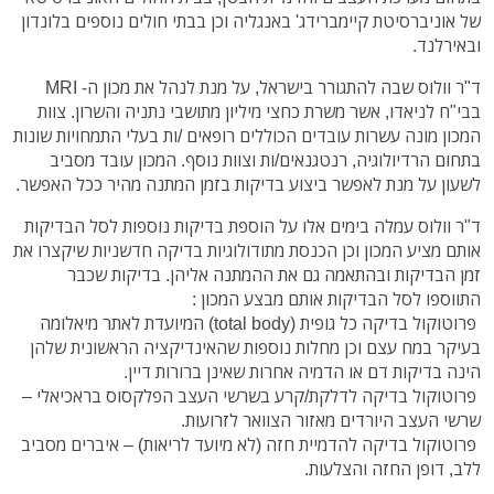
של אוניברסיטת קיימברידג' באנגליה וכן בבתי חולים נוספים בלונדון
ובאירלנד.
ד"ר וולוס שבה להתגורר בישראל, על מנת לנהל את מכון ה- MRI
בבי"ח לניאדו, אשר משרת כחצי מיליון מתושבי נתניה והשרון. צוות
המכון מונה עשרות עובדים הכוללים רופאים /ות בעלי התמחויות שונות
בתחום הרדיולוגיה, רנטגנאים/ות וצוות נוסף. המכון עובד מסביב
לשעון על מנת לאפשר ביצוע בדיקות בזמן המתנה מהיר ככל האפשר.
ד"ר וולוס עמלה בימים אלו על הוספת בדיקות נוספות לסל הבדיקות
אותם מציע המכון וכן הכנסת מתודולוגיות בדיקה חדשניות שיקצרו את
זמן הבדיקות ובהתאמה גם את ההמתנה אליהן. בדיקות שכבר
התווספו לסל הבדיקות אותם מבצע המכון :
פרוטוקול בדיקה כל גופית (total body) המיועדת לאתר מיאלומה
בעיקר במח עצם וכן מחלות נוספות שהאינדיקציה הראשונית שלהן
הינה בדיקות דם או הדמיה אחרות שאינן ברורות דיין.
פרוטוקול בדיקה לדלקת/קרע בשרשי העצב הפלקסוס בראכיאלי –
שרשי העצב היורדים מאזור הצוואר לזרועות.
פרוטוקול בדיקה להדמיית חזה (לא מיועד לריאות) – איברים מסביב
ללב, דופן החזה והצלעות.