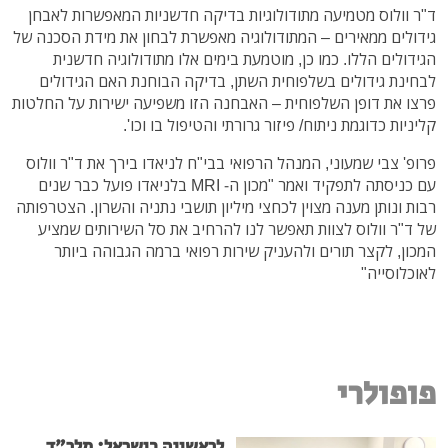
ד"ר וולוס מטמיעה מתודולוגיות בדיקה חדשניות המאפשרות לאבחן
גידולים ממאירים – המתודולוגיה מאפשרת לבחון את מידת הסכנה של
הגידולים הללו. כמו כן, מוטמעת בימים אלו מתודולוגיה חדשנית
לבחינת גידולים בשלפוחית השתן, בדיקה הבוחנת האם הגידולים
פרצו את דופן השלפוחית – האבחנה הזו משפיעה ישירות על החלטות
קליניות כדוגמת ניתוח/ פיזור גרורתי והטיפול בו וכו'.
פרופ' צבי שמעוני, המנהל הרפואי בבי"ח לניאדו בירך את ד"ר וולוס
עם כניסתה לתפקיד ואמר "מכון ה- MRI בלניאדו פועל כבר שנים
רבות ונותן מענה מצוין לכחצי מיליון תושבי נתניה והשרון. הצטרפותה
של ד"ר וולוס לצוות תאפשר לנו להרחיב את סל השירותים שמציע
המכון, לקצר תורים ולהעניק שירות רפואי ברמה הגבוהה ביותר
לאוכלוסייה"
פופולרי
לראשונה בישראל: מלר"ד