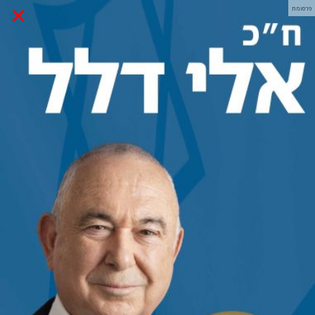
×
פרסומת