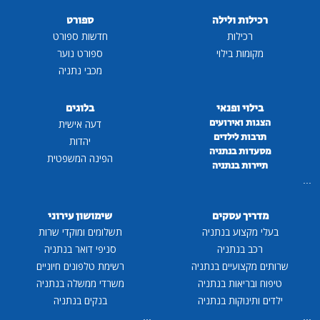
רכילות ולילה
ספורט
רכילות
חדשות ספורט
מקומות בילוי
ספורט נוער
מכבי נתניה
בילוי ופנאי
בלוגים
הצגות ואירועים
דעה אישית
תרבות לילדים
יהדות
מסעדות בנתניה
הפינה המשפטית
תיירות בנתניה
...
מדריך עסקים
שימושון עירוני
בעלי מקצוע בנתניה
תשלומים ומוקדי שרות
רכב בנתניה
סניפי דואר בנתניה
שרותים מקצועיים בנתניה
רשימת טלפונים חיוניים
טיפוח ובריאות בנתניה
משרדי ממשלה בנתניה
ילדים ותינוקות בנתניה
בנקים בנתניה
...
...