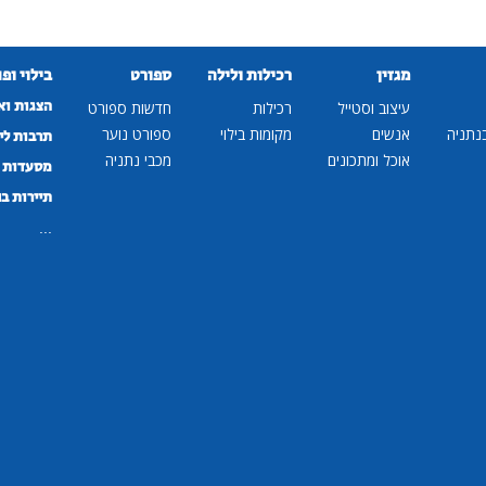
מגזין
רכילות ולילה
ספורט
בילוי ופ
הצגות וא
עיצוב וסטייל
רכילות
חדשות ספורט
נתניה
אנשים
מקומות בילוי
ספורט נוער
תרבות לי
אוכל ומתכונים
מכבי נתניה
מסעדות ב
תיירות ב
...