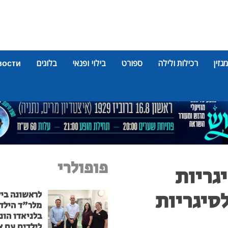
מגזין
רכילות ולילה
ספורט
בילוי ופנאי
בלוגים
вости
פופולרי
גריות
סיגריות
לראשונה בי
מלר"ד הילד
בלניאדו הונ
לילדים עם א