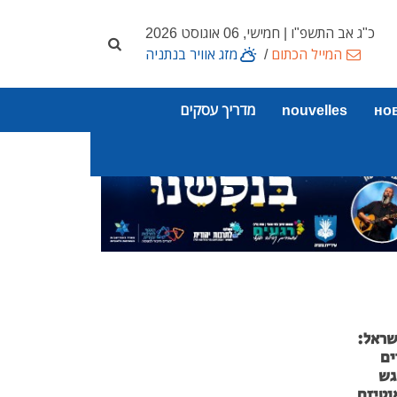
כ"ג אב התשפ"ו | חמישי, 06 אוגוסט 2026
המייל הכתום
/
מזג אוויר בנתניה
но
nouvelles
מדריך עסקים
שראל:
ים
גש
וטיזם