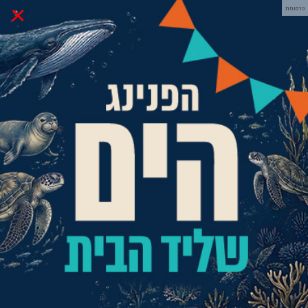
×
פרסומת