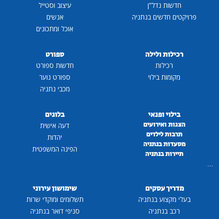
חדשות נדל"ן
עיצוב וסטייל
פרויקטים חדשים בנתניה
אנשים
אוכל ומתכונים
רכילות ולילה
ספורט
רכילות
חדשות ספורט
מקומות בילוי
ספורט נוער
מכבי נתניה
בילוי ופנאי
בלוגים
הצגות ואירועים
דעה אישית
תרבות לילדים
יהדות
מסעדות בנתניה
הפינה המשפטית
תיירות בנתניה
...
מדריך עסקים
שימושון עירוני
בעלי מקצוע בנתניה
תשלומים ומוקדי שרות
רכב בנתניה
סניפי דואר בנתניה