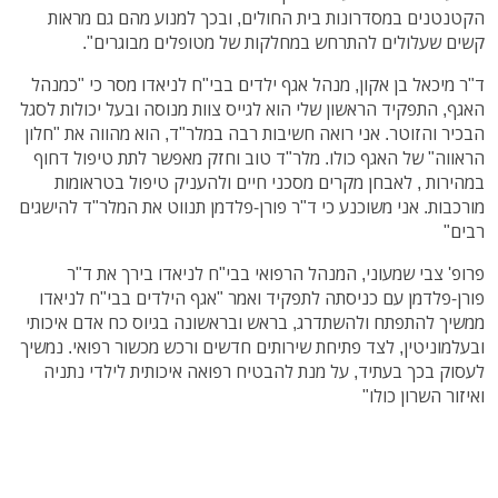
הקטנטנים במסדרונות בית החולים, ובכך למנוע מהם גם מראות
קשים שעלולים להתרחש במחלקות של מטופלים מבוגרים".
ד"ר מיכאל בן אקון, מנהל אגף ילדים בבי"ח לניאדו מסר כי "כמנהל
האגף, התפקיד הראשון שלי הוא לגייס צוות מנוסה ובעל יכולות לסגל
הבכיר והזוטר. אני רואה חשיבות רבה במלר"ד, הוא מהווה את "חלון
הראווה" של האגף כולו. מלר"ד טוב וחזק מאפשר לתת טיפול דחוף
במהירות , לאבחן מקרים מסכני חיים ולהעניק טיפול בטראומות
מורכבות. אני משוכנע כי ד"ר פורן-פלדמן תנווט את המלר"ד להישגים
רבים"
פרופ' צבי שמעוני, המנהל הרפואי בבי"ח לניאדו בירך את ד"ר
פורן-פלדמן עם כניסתה לתפקיד ואמר "אגף הילדים בבי"ח לניאדו
ממשיך להתפתח ולהשתדרג, בראש ובראשונה בגיוס כח אדם איכותי
ובעלמוניטין, לצד פתיחת שירותים חדשים ורכש מכשור רפואי. נמשיך
לעסוק בכך בעתיד, על מנת להבטיח רפואה איכותית לילדי נתניה
ואיזור השרון כולו"