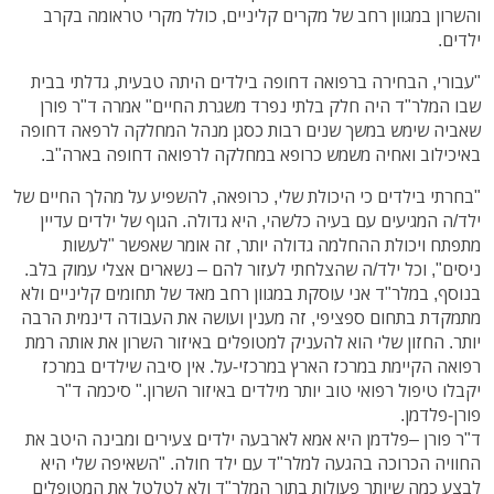
והשרון במגוון רחב של מקרים קליניים, כולל מקרי טראומה בקרב
ילדים.
"עבורי, הבחירה ברפואה דחופה בילדים היתה טבעית, גדלתי בבית
שבו המלר"ד היה חלק בלתי נפרד משגרת החיים" אמרה ד"ר פורן
שאביה שימש במשך שנים רבות כסגן מנהל המחלקה לרפאה דחופה
באיכילוב ואחיה משמש כרופא במחלקה לרפואה דחופה בארה"ב.
"בחרתי בילדים כי היכולת שלי, כרופאה, להשפיע על מהלך החיים של
ילד/ה המגיעים עם בעיה כלשהי, היא גדולה. הגוף של ילדים עדיין
מתפתח ויכולת ההחלמה גדולה יותר, זה אומר שאפשר "לעשות
ניסים", וכל ילד/ה שהצלחתי לעזור להם – נשארים אצלי עמוק בלב.
בנוסף, במלר"ד אני עוסקת במגוון רחב מאד של תחומים קליניים ולא
מתמקדת בתחום ספציפי, זה מענין ועושה את העבודה דינמית הרבה
יותר. החזון שלי הוא להעניק למטופלים באיזור השרון את אותה רמת
רפואה הקיימת במרכז הארץ במרכזי-על. אין סיבה שילדים במרכז
יקבלו טיפול רפואי טוב יותר מילדים באיזור השרון." סיכמה ד"ר
פורן-פלדמן.
ד"ר פורן –פלדמן היא אמא לארבעה ילדים צעירים ומבינה היטב את
החוויה הכרוכה בהגעה למלר"ד עם ילד חולה. "השאיפה שלי היא
לבצע כמה שיותר פעולות בתוך המלר"ד ולא לטלטל את המטופלים