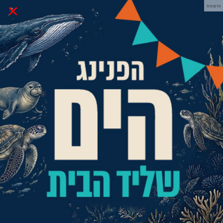
×
פרסומת