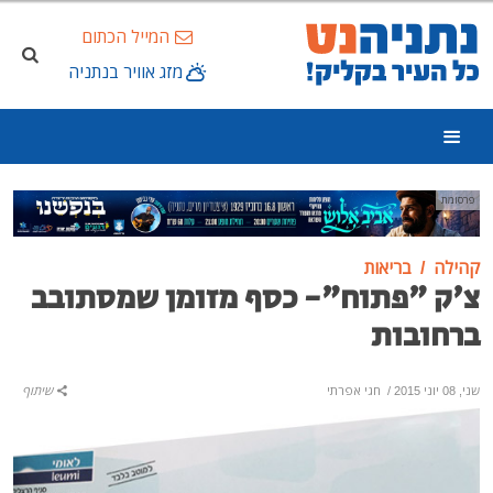
המייל הכתום
מזג אוויר בנתניה
פרסומת
קהילה
בריאות
צ'ק "פתוח"- כסף מזומן שמסתובב
ברחובות
שני, 08 יוני 2015
/
חגי אפרתי
שיתוף