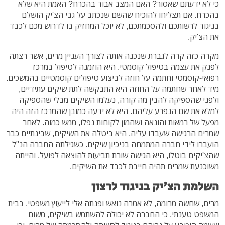
כי לא ידעתם שאסור? האם המצב אבוד בהכרח? האמת היא שלא
בהכרח. אם תצליחו להוכיח שהשם שנכתב על גבי הצ'יק הושלם
בניגוד לרשותכם ולהסכמתכם, לא יוכל המחזיק בו לדרוש מכם לכבד
את הצ'יק.
מקרה כזה קרה לגברת שנכנה אותה לצורך העניין מרים, אשר רצתה
לפנק את עצמה בטיפול קוסמטי. היא הוזמנה לטיפול במרכז
רפואי-קוסמטי וחתמה על חוזה לביצוע טיפולים קוסמטיים בהמשכים.
מיד לאחר שחתמה על החוזה היא התבקשה לתת שיקים עתידיים,
ולפני שהספיקה להבין מה קורה, נעלמו השיקים מבלי שהספיקה
למלא את שם הנפרע עליהם. היא לא ידעה כמובן שהמרכז הזה היה
מפעל של רמאות והונאה ושהמון לקוחות נפלו, ממש כמוה. לאחר
שמרים הרגישה שעבדו עליה, היא ביטלה את השיקים, שבינתיים כבר
הועברו לידי חברה המתמחה בניכיון שיקים. כשגילתה החברה הנ"ל
שהצ'יקים בוטלו, היא הגישה שורת תביעות להוצאה לפועל, והייתה
משוכנעת שמרים תהיה חייבת לכבד את השיקים.
השלמת הצ'יק בניגוד לרצון
מרים, שחשה מרומה, לא אמרה נואש ופנתה אלי לייעוץ משפטי. בבית
המשפט טענתי, כי החברה לא יכולה להשתמש בשיקים, משום