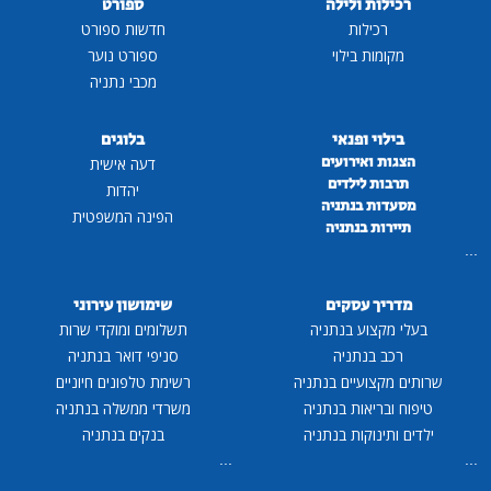
רכילות ולילה
ספורט
רכילות
חדשות ספורט
מקומות בילוי
ספורט נוער
מכבי נתניה
בילוי ופנאי
בלוגים
הצגות ואירועים
דעה אישית
תרבות לילדים
יהדות
מסעדות בנתניה
הפינה המשפטית
תיירות בנתניה
...
מדריך עסקים
שימושון עירוני
בעלי מקצוע בנתניה
תשלומים ומוקדי שרות
רכב בנתניה
סניפי דואר בנתניה
שרותים מקצועיים בנתניה
רשימת טלפונים חיוניים
טיפוח ובריאות בנתניה
משרדי ממשלה בנתניה
ילדים ותינוקות בנתניה
בנקים בנתניה
...
...