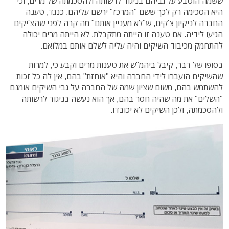
ששמה הוטבע על גביהם בניגוד לרשותה ולהסכמתה של מרים, וכי
היא הסכימה רק לכך ששם "המרכז" ירשם עליהם. כנגד, טענה
החברה לניקיון צ'קים, ש"לא מעניין אותם" מה קרה לפני שהצ'יקים
הגיעו לידיה. אם טענה זו הייתה מתקבלת, לא הייתה מרים יכולה
להתחמק מכיבוד השיקים והיה עליה לשלם אותם במלואם.
בסופו של דבר, קיבל ביהמ"ש את טענות מרים וקבע כי, למרות
שהשיקים הועברו לידי החברה והיא "אוחזת" בהם, אין לה כל זכות
להשתמש בהם, משום שציון שמה של החברה על גבי השיקים אומנם
"השלים" את מה שהיה חסר בהם, אך הוא נעשה בניגוד לרשותה
ולהסכמתה, ולכן השיקים לא יכובדו.