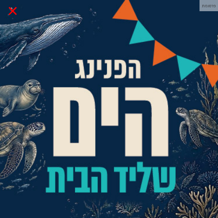
×
פרסומת