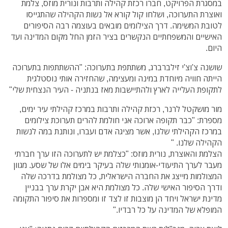
במסגרת הפרויקט, חברו רכזת קהילה ותרבות ונורית מוזס, צלמת
ואוצרת התערוכה, ושלחו קול קורא אל נשות הקהילה שהתגייסו
לטובת המשימה. דרך הצילומים מובאים בעוצמה רבה הסיפורים
האישיים והמשפחתיים הנקשרים בציר הזמן החל מקום המדינה ועד
היום.
שושנה צ'וצ'י זילברברג, משתתפת בתערוכה: "ההשתתפות בתערוכה
הייתה חוויה מיוחדת במינה ומעצימה, שהחזירה אותי נוסטלגית
לתקופת העלייה לארץ ולהתיישבות מאז בנתניה - העיר הנצחית שלי"
מור מושקטל לרנר, רכזת קהילה ותרבות במרכז קהילתי עיר ימים,
מספרת: "כבר תקופה ארוכה אני חולמת להרים תערוכת צילומים
במרכז הקהילתי שלנו, אשר מציגה אדם ועברו, ונותנת במה לנשות
הקהילה שלנו. "
הצלמת והאוצרת, נורית מוזס: "כצלמת יש לתערוכה הזו ערך חברתי
מעבר לערך התיעודי-אומנותי שלה בעיקר בימים אלו של שסע. מגוון
המצולמות מייצג את החברה הישראלית, כל מצולמת בדרכה שלה
ודרך הסיפור האישי שלה. כל מצולמת היא אבן יקרת ערך בבניין
מדינת ישראל ויחד הן מוצבות זו לצד זו ומספרות את סיפור התקומה
המופלא של המדינה על כל רבדיו."