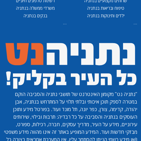
שרותים מקצועיים בנתניה
רשימת טלפונים חיוניים
טיפוח ובריאות בנתניה
משרדי ממשלה בנתניה
ילדים ותינוקות בנתניה
בנקים בנתניה
...
...
"נתניה נט"
מקומון האינטרנט של תושבי נתניה והסביבה הוקם
במטרה לספק תוכן איכותי ובלתי תלוי על המתרחש בנתניה, אבן
יהודה, קדימה, צורן, כפר יונה, תל מונד ועוד. בפורטל מידע ותוכן
העוסקים בנתניה והסביבה על כל רבדיה: תרבות ובילוי, שירותים
עירוניים, מידע על העיר, מדריך עסקים, חברה, רכילות, ספורט,
מבזקי חדשות ועוד. המידע המופיע באתר זה אינו מהווה מידע משפטי
ו/או מידע רשמי הניתן להסתמך עליו. אין המערכת אחראית בצורה כל