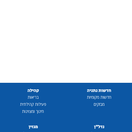
חדשות נתניה
קהילה
חדשות מקומיות
בריאות
מבזקים
פעילות קהילתית
חינוך ומצוינות
נדל"ן
מגזין