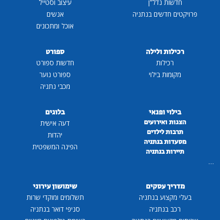
חדשות נדל"ן
עיצוב וסטייל
פרויקטים חדשים בנתניה
אנשים
אוכל ומתכונים
רכילות ולילה
ספורט
רכילות
חדשות ספורט
מקומות בילוי
ספורט נוער
מכבי נתניה
בילוי ופנאי
בלוגים
הצגות ואירועים
דעה אישית
תרבות לילדים
יהדות
מסעדות בנתניה
הפינה המשפטית
תיירות בנתניה
...
מדריך עסקים
שימושון עירוני
בעלי מקצוע בנתניה
תשלומים ומוקדי שרות
רכב בנתניה
סניפי דואר בנתניה